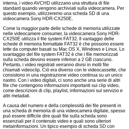
interna, i video AVCHD utilizzano una struttura di file
standard quando vengono archiviati sulla videocamera. Per
questo esempio, utilizzeremo una scheda SD di una
videocamera Sony HDR-CX250E.
Come la maggior parte delle schede di memoria utilizzate
nelle videocamere consumer, la videocamera Sony HDR-
CX250E utilizza il file system FAT32. Il vantaggio delle
schede di memoria formattate FAT32 è che possono essere
lette da computer basati su Mac OS X, Windows e Linux. Lo
svantaggio del file system FAT32 è che i file memorizzati
sulla scheda devono essere inferiori a 2 GB ciascuno.
Pertanto, i video registrati verranno divisi in molti file
chiamati videoclip. Ciò era diverso con le videocassette, che
consistono in una registrazione video continua su un unico
nastro. Con i video digitali, ci sono anche una serie di altri
file che contengono informazioni importanti sui clip video,
come descrizioni di clip, playlist, informazioni sul servizio e
altri metadati.
A causa del numero e della complessità dei file presenti in
una scheda di memoria di una videocamera digitale, spesso
può essere difficile dire quali file sulla scheda sono
essenziali per il contenuto video e quali sono ulteriori
metainformazioni. Un tipico esempio di scheda SD con