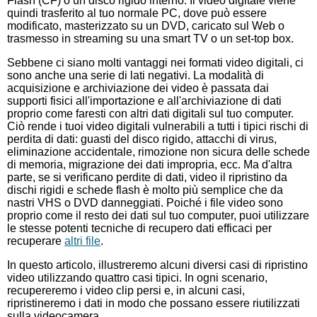
Flash (CF) o un disco rigido interno. Il video digitale viene
quindi trasferito al tuo normale PC, dove può essere
modificato, masterizzato su un DVD, caricato sul Web o
trasmesso in streaming su una smart TV o un set-top box.
Sebbene ci siano molti vantaggi nei formati video digitali, ci
sono anche una serie di lati negativi. La modalità di
acquisizione e archiviazione dei video è passata dai
supporti fisici all'importazione e all'archiviazione di dati
proprio come faresti con altri dati digitali sul tuo computer.
Ciò rende i tuoi video digitali vulnerabili a tutti i tipici rischi di
perdita di dati: guasti del disco rigido, attacchi di virus,
eliminazione accidentale, rimozione non sicura delle schede
di memoria, migrazione dei dati impropria, ecc. Ma d'altra
parte, se si verificano perdite di dati, video il ripristino da
dischi rigidi e schede flash è molto più semplice che da
nastri VHS o DVD danneggiati. Poiché i file video sono
proprio come il resto dei dati sul tuo computer, puoi utilizzare
le stesse potenti tecniche di recupero dati efficaci per
recuperare
altri file
.
In questo articolo, illustreremo alcuni diversi casi di ripristino
video utilizzando quattro casi tipici. In ogni scenario,
recupereremo i video clip persi e, in alcuni casi,
ripristineremo i dati in modo che possano essere riutilizzati
sulla videocamera.