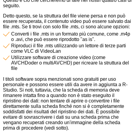
Questo è ciò che cercheremo di fare nei nostri quattro casi di
seguito.
Detto questo, se la struttura del file viene persa e non può
essere recuperata, il contenuto video può essere salvato dai
file .mts. Se ti trovi con solo file .mts, ci sono alcune opzioni:
Converti i file .mts in un formato più comune, come .m4p
o .avi, che può essere riprodotto "as is".
Riproduci il file .mts utilizzando un lettore di terze parti
come VLC di VideoLan
Utilizzare software di creazione video (come
AVCHDoder o multiAVCHD) per ricreare la struttura del
file
I titoli software sopra menzionati sono gratuiti per uso
personale e possono essere utili da avere in aggiunta a R-
Studio. Si noti, tuttavia, che la scheda di memoria deve
rimanere intatta fino a quando non è stato eseguito il
ripristino dei dati: non tentare di aprire o convertire i file
direttamente sulla scheda finché non si è completamente
soddisfatti dei risultati del ripristino dei dati. È possibile
evitare di sovrascrivere i dati su una scheda prima che
vengano recuperati creando un'immagine della scheda
prima di procedere (vedi sotto).