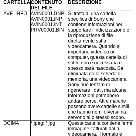
CARTELLA
CONTENUTO
DESCRIZIONE
DEL FILE
AVF_INFO
AVIN0001.BNP;
Si tratta di una cartella
AVIN0001.INP;
specifica di Sony che
AVIN0001.INT;
contiene informazioni per
PRV00001.BIN
supportare l'indicizzazione e
la riproduzione di file
direttamente sulla
videocamera. Quando si
importano video su un
computer, questa cartella di
solito non è necessaria e
spesso sarà nascosta. Se
eliminata dalla scheda di
memoria, una videocamera
Sony può tentare di
rigenerare i dati, ma alcune
informazioni potrebbero
andare perse. Altre marche
possono avere cartelle simili
che hanno nomi diversi ma
servono allo stesso scopo.
DCIMA
*.jpeg; *.jpg
Questa cartella contiene fermi
immagine catturati dalla
videocamera. Il formato è