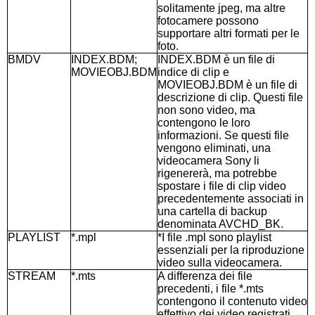
solitamente jpeg, ma altre
fotocamere possono
supportare altri formati per le
foto.
BMDV
INDEX.BDM;
INDEX.BDM è un file di
MOVIEOBJ.BDM
indice di clip e
MOVIEOBJ.BDM è un file di
descrizione di clip. Questi file
non sono video, ma
contengono le loro
informazioni. Se questi file
vengono eliminati, una
videocamera Sony li
rigenererà, ma potrebbe
spostare i file di clip video
precedentemente associati in
una cartella di backup
denominata AVCHD_BK.
PLAYLIST
*.mpl
*I file .mpl sono playlist
essenziali per la riproduzione
video sulla videocamera.
STREAM
*.mts
A differenza dei file
precedenti, i file *.mts
contengono il contenuto video
effettivo dei video registrati.