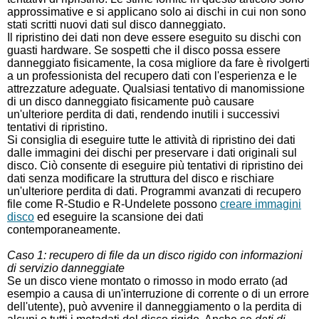
approssimative e si applicano solo ai dischi in cui non sono
stati scritti nuovi dati sul disco danneggiato.
Il ripristino dei dati non deve essere eseguito su dischi con
guasti hardware. Se sospetti che il disco possa essere
danneggiato fisicamente, la cosa migliore da fare è rivolgerti
a un professionista del recupero dati con l'esperienza e le
attrezzature adeguate. Qualsiasi tentativo di manomissione
di un disco danneggiato fisicamente può causare
un'ulteriore perdita di dati, rendendo inutili i successivi
tentativi di ripristino.
Si consiglia di eseguire tutte le attività di ripristino dei dati
dalle immagini dei dischi per preservare i dati originali sul
disco. Ciò consente di eseguire più tentativi di ripristino dei
dati senza modificare la struttura del disco e rischiare
un'ulteriore perdita di dati. Programmi avanzati di recupero
file come R-Studio e R-Undelete possono
creare immagini
disco
ed eseguire la scansione dei dati
contemporaneamente.
Caso 1: recupero di file da un disco rigido con informazioni
di servizio danneggiate
Se un disco viene montato o rimosso in modo errato (ad
esempio a causa di un'interruzione di corrente o di un errore
dell'utente), può avvenire il danneggiamento o la perdita di