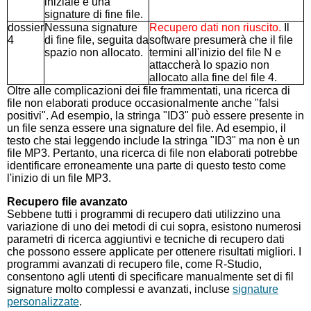
iniziale e una
signature di fine file.
dossier
Nessuna signature
Recupero dati non riuscito.
Il
4
di fine file, seguita da
software presumerà che il file
spazio non allocato.
termini all'inizio del file N e
attaccherà lo spazio non
allocato alla fine del file 4.
Oltre alle complicazioni dei file frammentati, una ricerca di
file non elaborati produce occasionalmente anche "falsi
positivi". Ad esempio, la stringa "ID3" può essere presente in
un file senza essere una signature del file. Ad esempio, il
testo che stai leggendo include la stringa "ID3" ma non è un
file MP3. Pertanto, una ricerca di file non elaborati potrebbe
identificare erroneamente una parte di questo testo come
l'inizio di un file MP3.
Recupero file avanzato
Sebbene tutti i programmi di recupero dati utilizzino una
variazione di uno dei metodi di cui sopra, esistono numerosi
parametri di ricerca aggiuntivi e tecniche di recupero dati
che possono essere applicate per ottenere risultati migliori. I
programmi avanzati di recupero file, come R-Studio,
consentono agli utenti di specificare manualmente set di fil
signature molto complessi e avanzati, incluse
signature
personalizzate
.