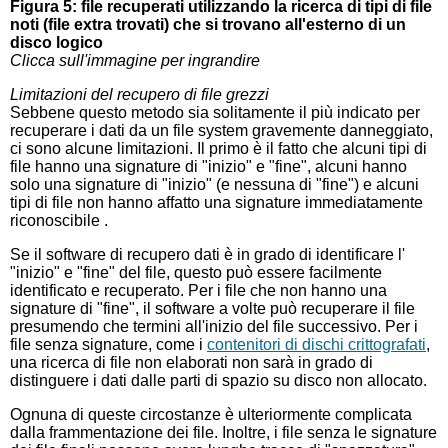
Figura 5: file recuperati utilizzando la ricerca di tipi di file
noti (file extra trovati) che si trovano all'esterno di un
disco logico
Clicca sull'immagine per ingrandire
Limitazioni del recupero di file grezzi
Sebbene questo metodo sia solitamente il più indicato per
recuperare i dati da un file system gravemente danneggiato,
ci sono alcune limitazioni. Il primo è il fatto che alcuni tipi di
file hanno una signature di "inizio" e "fine", alcuni hanno
solo una signature di "inizio" (e nessuna di "fine") e alcuni
tipi di file non hanno affatto una signature immediatamente
riconoscibile .
Se il software di recupero dati è in grado di identificare l'
"inizio" e "fine" del file, questo può essere facilmente
identificato e recuperato. Per i file che non hanno una
signature di "fine", il software a volte può recuperare il file
presumendo che termini all'inizio del file successivo. Per i
file senza signature, come i
contenitori di dischi crittografati
,
una ricerca di file non elaborati non sarà in grado di
distinguere i dati dalle parti di spazio su disco non allocato.
Ognuna di queste circostanze è ulteriormente complicata
dalla frammentazione dei file. Inoltre, i file senza le signature