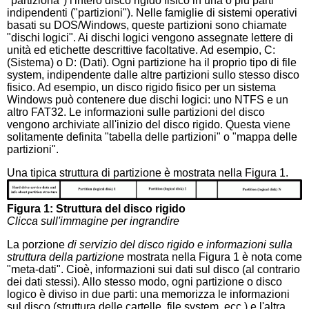
"partiziona") l'intero disco rigido fisico in una o più parti
indipendenti ("partizioni"). Nelle famiglie di sistemi operativi
basati su DOS/Windows, queste partizioni sono chiamate
"dischi logici". Ai dischi logici vengono assegnate lettere di
unità ed etichette descrittive facoltative. Ad esempio, C:
(Sistema) o D: (Dati). Ogni partizione ha il proprio tipo di file
system, indipendente dalle altre partizioni sullo stesso disco
fisico. Ad esempio, un disco rigido fisico per un sistema
Windows può contenere due dischi logici: uno NTFS e un
altro FAT32. Le informazioni sulle partizioni del disco
vengono archiviate all'inizio del disco rigido. Questa viene
solitamente definita "tabella delle partizioni" o "mappa delle
partizioni".
Una tipica struttura di partizione è mostrata nella Figura 1.
Figura 1: Struttura del disco rigido
Clicca sull'immagine per ingrandire
La porzione
di servizio del disco rigido e informazioni sulla
struttura della partizione
mostrata nella Figura 1 è nota come
"meta-dati". Cioè, informazioni sui dati sul disco (al contrario
dei dati stessi). Allo stesso modo, ogni partizione o disco
logico è diviso in due parti: una memorizza le informazioni
sul disco (struttura delle cartelle, file system, ecc.) e l'altra