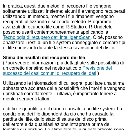
In pratica, questi due metodi di recupero file vengono
solitamente utilizzati insieme: alcuni file vengono recuperati
utilizzando un metodo, mentre i file rimanenti vengono
recuperati utilizzando il secondo metodo. Programmi
avanzati di recupero file come R-Studio e R-Undelete
possono usarli contemporaneamente applicando la
Tecnologia di recupero dati IntelligentScan
. Cioè, possono
analizzare i resti di un file system danneggiato e cercare tipi
di file conosciuti durante la stessa scansione del disco.
Stima dei risultati del recupero dei file
(Puoi vedere informazioni più dettagliate sulle possibilità di
un corretto ripristino nel nostro articolo
Previsione del
successo dei casi comuni di recupero dei dati
.)
Utilizzando le informazioni di cui sopra, puoi fare una stima
abbastanza accurata delle possibilità che i tuoi file vengano
ripristinati correttamente. Tuttavia, è importante tenere a
mente i seguenti fattori:
è difficile quantificare il danno causato a un file system. La
condizione dei file dipenderà da ciò che ha causato la
perdita dei file, dallo stato di salute del disco prima
dell'errore e da qualsiasi azione intrapresa prima dei
tentativi di ripristino. Le stime fornite in questo articolo sono