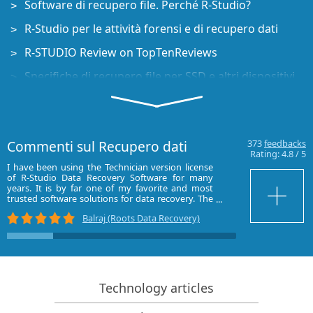
Software di recupero file. Perché R-Studio?
R-Studio per le attività forensi e di recupero dati
R-STUDIO Review on TopTenReviews
Specifiche di recupero file per SSD e altri dispositivi
che supportano il comando TRIM/UNMAP
Come recuperare i dati dai dispositivi NVMe
Prevedere il successo dei casi di recupero dati più
Commenti sul Recupero dati
373
feedbacks
comuni
Rating:
4.8
/
5
I have been using the Technician version license
I have used R-st
Recupero dei dati sovrascritti
of R-Studio Data Recovery Software for many
spar,Deep spar,
years. It is by far one of my favorite and most
satisfied.Now i 
Emergency File Recovery Using R-Studio Emergency
trusted software solutions for data recovery. The
bad heads of har
interface is extremely well-designed—everything
disks.
Balraj (Roots Data Recovery)
is clearly visible in a single screen frame, allowing
Ripristino RAID: Presentazione
quick understanding and efficient workflow. It`s
mumbai)
very user-friendly and powerful at the same time,
R-Studio: Recupero dati da computer non
making complex recoveries feel simple. I highly
funzionante
appreciate the reliability, consistent updates, and
professional support ...
Recupero file da un computer che non si avvia
Technology articles
Clona i dischi prima del ripristino dei file