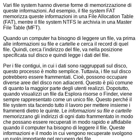
Vari file system hanno diverse forme di memorizzazione di
queste informazioni. Ad esempio, il file system FAT
memorizza queste informazioni in una File Allocation Table
(FAT), mentre il file system NTFS le archivia in una Master
File Table (MFT).
Quando un computer ha bisogno di leggere un file, va prima
alle informazioni su file e cartelle e cerca il record di quel
file. Quindi, cerca l'indirizzo del file, va nella posizione
specificata sul disco e quindi legge i dati del file.
Per i file contigui, in cui i dati sono raggruppati sul disco,
questo processo è molto semplice. Tuttavia, i file sul disco
potrebbero essere frammentati. Cioè, possono occupare
diverse aree del disco non adiacenti. Questo è più comune
di quanto la maggior parte degli utenti realizzi. Dopotutto,
quando visualizzi un file da Esplora risorse o Finder, viene
sempre rappresentato come un unico file. Questo perché il
file system sta facendo tutto il lavoro per mettere insieme i
frammenti dietro le quinte. Le
informazioni su file e cartelle
memorizzano gli indirizzi di ogni dato frammentato in modo
che possano essere recuperati in modo rapido e affidabile
quando il computer ha bisogno di leggere il file. Queste
informazioni e il modo in cui vengono recuperate svolgono
un ruolo importante nel recupero dei file.