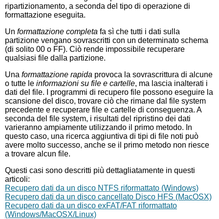
ripartizionamento, a seconda del tipo di operazione di
formattazione eseguita.
Un
formattazione completa
fa sì che tutti i dati sulla
partizione vengano sovrascritti con un determinato schema
(di solito 00 o FF). Ciò rende impossibile recuperare
qualsiasi file dalla partizione.
Una
formattazione rapida
provoca la sovrascrittura di alcune
o tutte le
informazioni su file e cartelle
, ma lascia inalterati i
dati del file. I programmi di recupero file possono eseguire la
scansione del disco, trovare ciò che rimane dal file system
precedente e recuperare file e cartelle di conseguenza. A
seconda del file system, i risultati del ripristino dei dati
varieranno ampiamente utilizzando il primo metodo. In
questo caso, una ricerca aggiuntiva di tipi di file noti può
avere molto successo, anche se il primo metodo non riesce
a trovare alcun file.
Questi casi sono descritti più dettagliatamente in questi
articoli:
Recupero dati da un disco NTFS riformattato (Windows)
Recupero dati da un disco cancellato Disco HFS (MacOSX)
Recupero dati da un disco exFAT/FAT riformattato
(Windows/MacOSX/Linux)