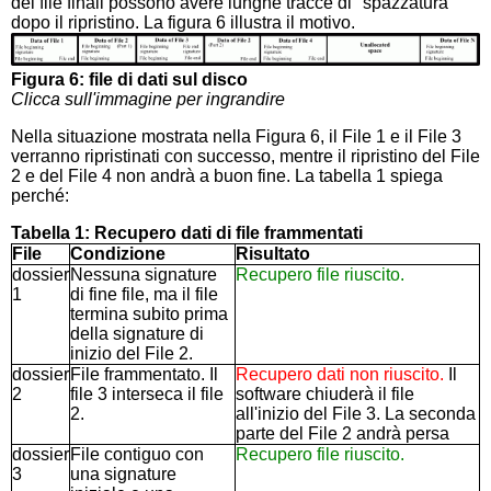
dei file finali possono avere lunghe tracce di "spazzatura"
dopo il ripristino. La figura 6 illustra il motivo.
Figura 6: file di dati sul disco
Clicca sull'immagine per ingrandire
Nella situazione mostrata nella Figura 6, il File 1 e il File 3
verranno ripristinati con successo, mentre il ripristino del File
2 e del File 4 non andrà a buon fine. La tabella 1 spiega
perché:
Tabella 1: Recupero dati di file frammentati
File
Condizione
Risultato
dossier
Nessuna signature
Recupero file riuscito.
1
di fine file, ma il file
termina subito prima
della signature di
inizio del File 2.
dossier
File frammentato. Il
Recupero dati non riuscito.
Il
2
file 3 interseca il file
software chiuderà il file
2.
all'inizio del File 3. La seconda
parte del File 2 andrà persa
dossier
File contiguo con
Recupero file riuscito.
3
una signature