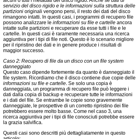
alcuni o tutti i metadati del disco rigido. Anche se
dati di
servizio del disco rigido e le informazioni sulla struttura delle
partizioni
originali vengono persi, il resto dei dati del disco
rimangono intatti. In questi casi, i programmi di recupero file
possono analizzare le
informazioni su file e cartelle
ancora
intatte sulle partizioni e recuperare da esse tutti i file e le
cartelle. In questi casi è raramente necessaria una ricerca
aggiuntiva per i tipi di file noti. Questo è lo scenario migliore
per il ripristino dei dati e in genere produce i risultati di
maggior successo.
Caso 2: Recupero di file da un disco con un file system
danneggiato
Questo caso dipende fortemente da quanto è danneggiato il
file system. Ricordiamo che il disco contiene due copie delle
informazioni su file e cartelle
. Se solo una copia è
danneggiata, un programma di recupero file può leggere i
dati dalla copia di backup e recuperare tutte le informazioni
e i dati del file. Se entrambe le copie sono gravemente
danneggiate, le prospettive di un corretto ripristino dei file
potrebbero essere molto basse. Come nel caso 3, una
ricerca aggiuntiva per i tipi di file conosciuti potrebbe essere
la grazia salvifica.
Questi casi sono descritti più dettagliatamente in questo
articolo: