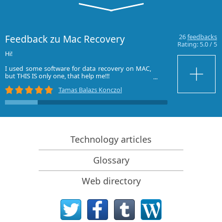
Geräte
Wiederherstellen von Daten von NVMe-Geräten
Feedback zu Mac Recovery
26
feedbacks
Vorab-Einschätzung der Erfolgsaussichten bei
Rating:
5.0
/
5
typischen Datenwiederherstellungsfällen
Hi!
Consiglio viv
programma eccez
Wiederherstellung überschriebener Daten
I used some software for data recovery on MAC,
riuscito a ricos
but THIS IS only one, that help me!!!
recuperato 4 TB d
provato anche co
Notfall-Dateiwiederherstellung mit R-Studio
Tamas Balazs Konczol
THX :)
Grazie
Emergency
bye
Darstellung der RAID-Wiederherstellung
Tom from Hungary
R-Studio: Datenwiederherstellung von einem nicht
funktionsfähigen Computer
Technology articles
Dateiwiederherstellung von einem Computer, der
Glossary
nicht hochfährt
Laufwerke vor der Dateiwiederherstellung klonen
Web directory
HD-Videowiederherstellung von SD-Karten
Dateiwiederherstellung von einem nicht bootfähigen