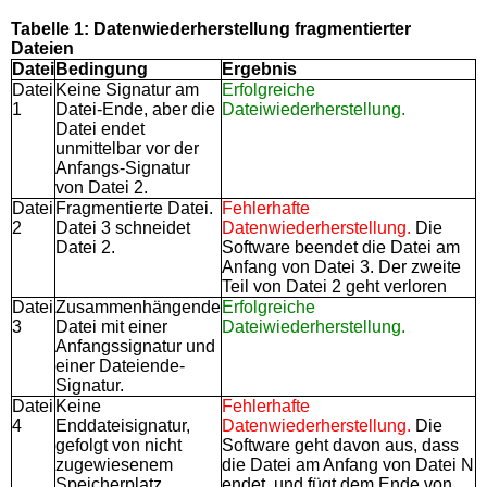
Tabelle 1: Datenwiederherstellung fragmentierter
Dateien
Datei
Bedingung
Ergebnis
Datei
Keine Signatur am
Erfolgreiche
1
Datei-Ende, aber die
Dateiwiederherstellung.
Datei endet
unmittelbar vor der
Anfangs-Signatur
von Datei 2.
Datei
Fragmentierte Datei.
Fehlerhafte
2
Datei 3 schneidet
Datenwiederherstellung.
Die
Datei 2.
Software beendet die Datei am
Anfang von Datei 3. Der zweite
Teil von Datei 2 geht verloren
Datei
Zusammenhängende
Erfolgreiche
3
Datei mit einer
Dateiwiederherstellung.
Anfangssignatur und
einer Dateiende-
Signatur.
Datei
Keine
Fehlerhafte
4
Enddateisignatur,
Datenwiederherstellung.
Die
gefolgt von nicht
Software geht davon aus, dass
zugewiesenem
die Datei am Anfang von Datei N
Speicherplatz.
endet, und fügt dem Ende von