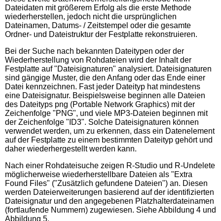
Dateidaten mit größerem Erfolg als die erste Methode
wiederherstellen, jedoch nicht die ursprünglichen
Dateinamen, Datums- / Zeitstempel oder die gesamte
Ordner- und Dateistruktur der Festplatte rekonstruieren.
Bei der Suche nach bekannten Dateitypen oder der
Wiederherstellung von Rohdateien wird der Inhalt der
Festplatte auf "Dateisignaturen" analysiert. Dateisignaturen
sind gängige Muster, die den Anfang oder das Ende einer
Datei kennzeichnen. Fast jeder Dateityp hat mindestens
eine Dateisignatur. Beispielsweise beginnen alle Dateien
des Dateityps png (Portable Network Graphics) mit der
Zeichenfolge "PNG", und viele MP3-Dateien beginnen mit
der Zeichenfolge "ID3". Solche Dateisignaturen können
verwendet werden, um zu erkennen, dass ein Datenelement
auf der Festplatte zu einem bestimmten Dateityp gehört und
daher wiederhergestellt werden kann.
Nach einer Rohdateisuche zeigen R-Studio und R-Undelete
möglicherweise wiederherstellbare Dateien als "Extra
Found Files" ("Zusätzlich gefundene Dateien") an. Diesen
werden Dateierweiterungen basierend auf der identifizierten
Dateisignatur und den angegebenen Platzhalterdateinamen
(fortlaufende Nummern) zugewiesen. Siehe Abbildung 4 und
Abbildung 5.