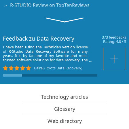
R-STUDIO Review on TopTenReviews
Besonderheiten der Dateiwiederherstellung für SSD-
Geräte
Wiederherstellen von Daten von NVMe-Geräten
Feedback zu Data Recovery
373
feedbacks
Vorab-Einschätzung der Erfolgsaussichten bei
Rating:
4.8
/
5
typischen Datenwiederherstellungsfällen
I have been using the Technician version license
I have used R-st
of R-Studio Data Recovery Software for many
spar,Deep spar,
Wiederherstellung überschriebener Daten
years. It is by far one of my favorite and most
satisfied.Now i 
trusted software solutions for data recovery. The
bad heads of har
interface is extremely well-designed—everything
disks.
Notfall-Dateiwiederherstellung mit R-Studio
Balraj (Roots Data Recovery)
is clearly visible in a single screen frame, allowing
Emergency
quick understanding and efficient workflow. It`s
mumbai)
very user-friendly and powerful at the same time,
Darstellung der RAID-Wiederherstellung
making complex recoveries feel simple. I highly
appreciate the reliability, consistent updates, and
R-Studio: Datenwiederherstellung von einem nicht
professional support ...
funktionsfähigen Computer
Technology articles
Dateiwiederherstellung von einem Computer, der
Glossary
nicht hochfährt
Laufwerke vor der Dateiwiederherstellung klonen
Web directory