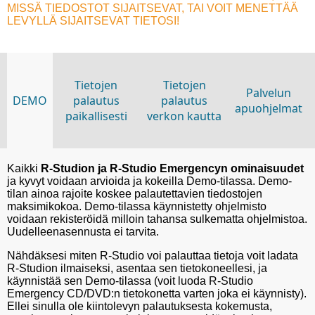
MISSÄ TIEDOSTOT SIJAITSEVAT, TAI VOIT MENETTÄÄ
LEVYLLÄ SIJAITSEVAT TIETOSI!
Tietojen
Tietojen
Palvelun
DEMO
palautus
palautus
apuohjelmat
paikallisesti
verkon kautta
Kaikki
R-Studion ja R-Studio Emergencyn ominaisuudet
ja kyvyt voidaan arvioida ja kokeilla Demo-tilassa. Demo-
tilan ainoa rajoite koskee palautettavien tiedostojen
maksimikokoa. Demo-tilassa käynnistetty ohjelmisto
voidaan rekisteröidä milloin tahansa sulkematta ohjelmistoa.
Uudelleenasennusta ei tarvita.
Nähdäksesi miten R-Studio voi palauttaa tietoja voit ladata
R-Studion ilmaiseksi, asentaa sen tietokoneellesi, ja
käynnistää sen Demo-tilassa (voit luoda R-Studio
Emergency CD/DVD:n tietokonetta varten joka ei käynnisty).
Ellei sinulla ole kiintolevyn palautuksesta kokemusta,