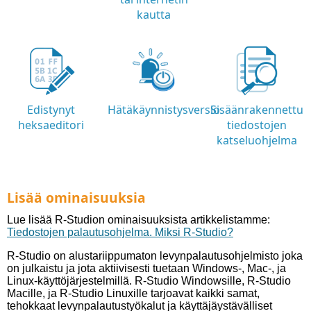
kautta
Edistynyt
Hätäkäynnistysversio
Sisäänrakennettu
heksaeditori
tiedostojen
katseluohjelma
Lisää ominaisuuksia
Lue lisää R-Studion ominaisuuksista artikkelistamme:
Tiedostojen palautusohjelma. Miksi R-Studio?
R-Studio on alustariippumaton levynpalautusohjelmisto joka
on julkaistu ja jota aktiivisesti tuetaan Windows-, Mac-, ja
Linux-käyttöjärjestelmillä. R-Studio Windowsille, R-Studio
Macille, ja R-Studio Linuxille tarjoavat kaikki samat,
tehokkaat levynpalautustyökalut ja käyttäjäystävälliset