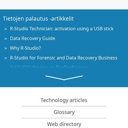
Tietojen palautus -artikkelit
R-Studio Technician: activation using a USB stick
Data Recovery Guide
Why R-Studio?
R-Studio for Forensic and Data Recovery Business
R-STUDIO Review on TopTenReviews
File Recovery Specifics for SSD devices
How to recover data from NVMe devices
Predicting Success of Common Data Recovery Cases
Technology articles
Recovery of Overwritten Data
Glossary
Emergency File Recovery Using R-Studio Emergency
Web directory
RAID Recovery Presentation