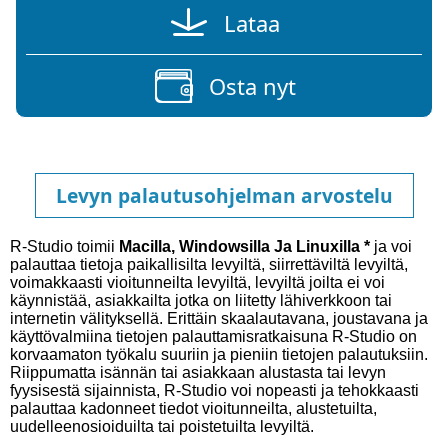
Lataa
Osta nyt
Levyn palautusohjelman arvostelu
R-Studio toimii
Macilla, Windowsilla Ja Linuxilla *
ja voi
palauttaa tietoja paikallisilta levyiltä, siirrettäviltä levyiltä,
voimakkaasti vioitunneilta levyiltä, levyiltä joilta ei voi
käynnistää, asiakkailta jotka on liitetty lähiverkkoon tai
internetin välityksellä. Erittäin skaalautavana, joustavana ja
käyttövalmiina tietojen palauttamisratkaisuna R-Studio on
korvaamaton työkalu suuriin ja pieniin tietojen palautuksiin.
Riippumatta isännän tai asiakkaan alustasta tai levyn
fyysisestä sijainnista, R-Studio voi nopeasti ja tehokkaasti
palauttaa kadonneet tiedot vioitunneilta, alustetuilta,
uudelleenosioiduilta tai poistetuilta levyiltä.