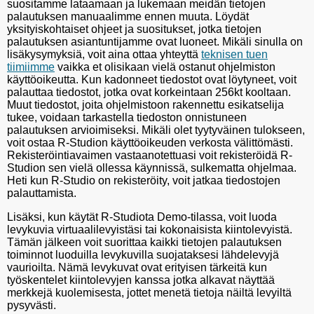
suositamme lataamaan ja lukemaan meidän tietojen
palautuksen manuaalimme ennen muuta. Löydät
yksityiskohtaiset ohjeet ja suositukset, jotka tietojen
palautuksen asiantuntijamme ovat luoneet. Mikäli sinulla on
lisäkysymyksiä, voit aina ottaa yhteyttä
teknisen tuen
tiimiimme
vaikka et olisikaan vielä ostanut ohjelmiston
käyttöoikeutta. Kun kadonneet tiedostot ovat löytyneet, voit
palauttaa tiedostot, jotka ovat korkeintaan 256kt kooltaan.
Muut tiedostot, joita ohjelmistoon rakennettu esikatselija
tukee, voidaan tarkastella tiedoston onnistuneen
palautuksen arvioimiseksi. Mikäli olet tyytyväinen tulokseen,
voit ostaa R-Studion käyttöoikeuden verkosta välittömästi.
Rekisteröintiavaimen vastaanotettuasi voit rekisteröidä R-
Studion sen vielä ollessa käynnissä, sulkematta ohjelmaa.
Heti kun R-Studio on rekisteröity, voit jatkaa tiedostojen
palauttamista.
Lisäksi, kun käytät R-Studiota Demo-tilassa, voit luoda
levykuvia virtuaalilevyistäsi tai kokonaisista kiintolevyistä.
Tämän jälkeen voit suorittaa kaikki tietojen palautuksen
toiminnot luoduilla levykuvilla suojataksesi lähdelevyjä
vaurioilta. Nämä levykuvat ovat erityisen tärkeitä kun
työskentelet kiintolevyjen kanssa jotka alkavat näyttää
merkkejä kuolemisesta, jottet menetä tietoja näiltä levyiltä
pysyvästi.