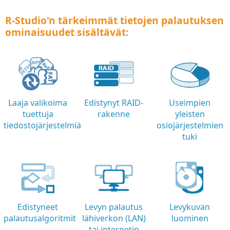
R-Studio'n tärkeimmät tietojen palautuksen
ominaisuudet sisältävät:
Laaja valikoima
Edistynyt RAID-
Useimpien
tuettuja
rakenne
yleisten
tiedostojärjestelmiä
osiojärjestelmien
tuki
Edistyneet
Levyn palautus
Levykuvan
palautusalgoritmit
lähiverkon (LAN)
luominen
tai internetin