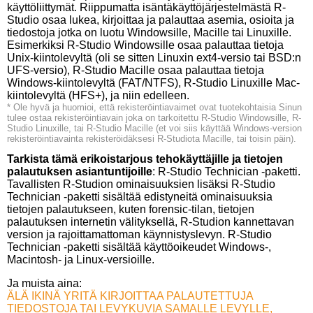
käyttöliittymät. Riippumatta isäntäkäyttöjärjestelmästä R-
Studio osaa lukea, kirjoittaa ja palauttaa asemia, osioita ja
tiedostoja jotka on luotu Windowsille, Macille tai Linuxille.
Esimerkiksi R-Studio Windowsille osaa palauttaa tietoja
Unix-kiintolevyltä (oli se sitten Linuxin ext4-versio tai BSD:n
UFS-versio), R-Studio Macille osaa palauttaa tietoja
Windows-kiintolevyltä (FAT/NTFS), R-Studio Linuxille Mac-
kiintolevyltä (HFS+), ja niin edelleen.
* Ole hyvä ja huomioi, että rekisteröintiavaimet ovat tuotekohtaisia Sinun
tulee ostaa rekisteröintiavain joka on tarkoitettu R-Studio Windowsille, R-
Studio Linuxille, tai R-Studio Macille (et voi siis käyttää Windows-version
rekisteröintiavainta rekisteröidäksesi R-Studiota Macille, tai toisin päin).
Tarkista tämä erikoistarjous tehokäyttäjille ja tietojen
palautuksen asiantuntijoille
: R-Studio Technician -paketti.
Tavallisten R-Studion ominaisuuksien lisäksi R-Studio
Technician -paketti sisältää edistyneitä ominaisuuksia
tietojen palautukseen, kuten forensic-tilan, tietojen
palautuksen internetin välityksellä, R-Studion kannettavan
version ja rajoittamattoman käynnistyslevyn. R-Studio
Technician -paketti sisältää käyttöoikeudet Windows-,
Macintosh- ja Linux-versioille.
Ja muista aina:
ÄLÄ IKINÄ YRITÄ KIRJOITTAA PALAUTETTUJA
TIEDOSTOJA TAI LEVYKUVIA SAMALLE LEVYLLE,