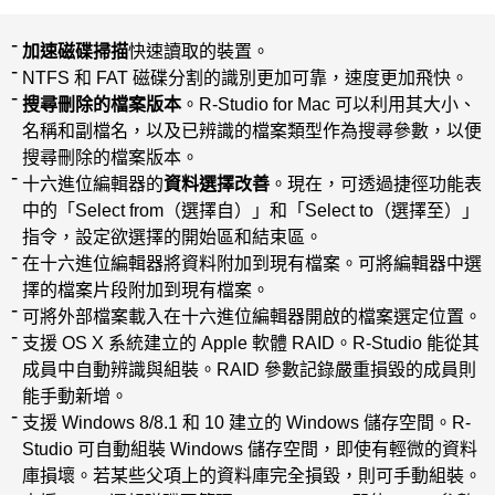
加速磁碟掃描
快速讀取的裝置。
NTFS 和 FAT 磁碟分割的識別更加可靠，速度更加飛快。
搜尋刪除的檔案版本
。R-Studio for Mac 可以利用其大小、
名稱和副檔名，以及已辨識的檔案類型作為搜尋參數，以便
搜尋刪除的檔案版本。
十六進位編輯器的
資料選擇改善
。現在，可透過捷徑功能表
中的「Select from（選擇自）」和「Select to（選擇至）」
指令，設定欲選擇的開始區和結束區。
在十六進位編輯器將資料附加到現有檔案。可將編輯器中選
擇的檔案片段附加到現有檔案。
可將外部檔案載入在十六進位編輯器開啟的檔案選定位置。
支援 OS X 系統建立的 Apple 軟體 RAID。R-Studio 能從其
成員中自動辨識與組裝。RAID 參數記錄嚴重損毀的成員則
能手動新增。
支援 Windows 8/8.1 和 10 建立的 Windows 儲存空間。R-
Studio 可自動組裝 Windows 儲存空間，即使有輕微的資料
庫損壞。若某些父項上的資料庫完全損毀，則可手動組裝。