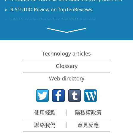
R-STUDIO Review on TopTenReviews
File Recovery Specifics for SSD devices
How to recover data from NVMe devices
Predicting Success of Common Data Recovery Cases
Recovery of Overwritten Data
Technology articles
Emergency File Recovery Using R-Studio Emergency
Glossary
RAID Recovery Presentation
Web directory
R-Studio: Data recovery from a non-functional
computer
File Recovery from a Computer that Won't Boot
Clone Disks Before File Recovery
使用條款
隱私權政策
HD Video Recovery from SD cards
聯絡我們
意見反應
File Recovery from an Unbootable Mac Computer