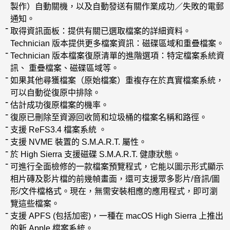
製作）自動關機，以及自動發送有關作業成功／失敗的電郵
通知。
取得資訊面板：提供有關已選取檔案的詳細資料。
Technician 版本提供更多檔案資訊：磁碟區域和重疊檔案。
Technician 版本檔案復原清單的進階選項：特定檔案系統資
訊、 重疊檔案、磁碟區域等。
如果其他尋獲檔案（原始檔案）重複存在於真實檔案系統，
可以自動從復原中排除。
估計成功復原檔案的機率。
復原已刪除至資源回收筒和垃圾桶的檔案名稱和路徑。
支援 ReFS3.4 檔案系統 。
支援 NVME 裝置的 S.M.A.R.T. 屬性。
於 High Sierra 支援磁碟 S.M.A.R.T. 健康狀態。
可進行全面檢修的一款檔案預覽程式，它能以圖示形式顯示
相片磚及影片檔的前幾幀畫面，還可支援眾多影片/音訊/圖
形/文件檔格式。現在，無需安裝相應的應用程式，即可瀏
覽這些檔案。
支援 APFS (包括加密)，一種在 macOS High Sierra 上推出
的新 Apple 檔案系統。