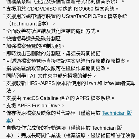
個檔案系統（主要及多個曾重新格式化的檔案系統）。
支援用於 CD/DVD/ISO 映像的 ISO9660 檔案系統。
支援用於磁帶儲存裝置的 UStar/Tar/CPIO/Pax 檔案系統
（Technician 版本）。
全面改善符號連結及其他連結的處理方式。
快速搜尋遺失磁碟分割區
加強檔案預覽的控制功能。
即時找出已刪除的分割區，毋須長時間掃描
可透過檔案預覽器直接標記檔案以進行復原或復原檔案。
損壞磁區讀取嘗試次數可在磁碟作業期間更改。
同時列舉 FAT 文件夾中部分損壞的部分。
支援較新 HFS+/APFS 版本所使用的 lzvn 和 lzfse 壓縮演算
法。
支援由 macOS Cataline 建立的 APFS 檔案系統。
支援 APFS Fusion Drive。
儲存復原檔案及映像的替代路徑（僅適用於
Technician 版
本
）。
自動操作完成後的行動選項（僅適用於 Technician 版
本）：完成長時間作業後（檔案復原、磁碟掃描和磁碟映像