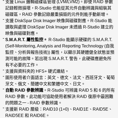
支援 Linux 邏輯磁碟區管理 (LVM/LVM2)。即使 RAID 參數
記錄輕微損壞，R-Studio 也能從其元件自動辨識與組裝其
磁碟區。RAID 參數記錄嚴重損毀的元件則能手動新增。
支援 DiskSpar Disk Imager 映像與磁碟對應。R-Studio 能
讀取與處理 DiskSpar Disk Imager 未透過 R-Studio 建立的
映像與磁碟對應。
S.M.A.R.T. 屬性監控。
R-Studio 能顯示硬碟的 S.M.A.R.T.
(Self-Monitoring, Analysis and Reporting Technology (自我
監控、分析與報告技術)) 屬性，以顯示其硬體健全狀態並預
測可能的故障。若出現 S.M.A.R.T. 警告，此硬碟應避免所
有不必要的工作。
支援與資料夾的 HFS+ 硬式連結。
圖形使用者介面語言：英文、德文、法文、西班牙文、葡萄
牙文、俄文、簡體中文和繁體中文、日文。
自動 RAID 參數辨識
。R-Studio 可辨識 RAID 5 和 6 的所有
RAID 參數。此功能可協助使用者解決 RAID 復原中最困難
的問題之一 - RAID 參數辨識。
支援新 RAID 層級：RAID10 (1+0)、RAID1E、RAID5E、
RAID5EE 和 RAID6E。