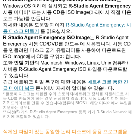
Windows OS 아래에 설치되고
R-Studio Agent Emergency
시동 미디어* 또는 시동 CD용 ISO Image(아래에서 직접 다운
로드 가능)를 만듭니다.
자세한 내용은 도움말 페이지
R-Studio Agent Emergency: 시
동 디스크 만들기
를 읽으십시오.
R-Studio Agent Emergency ISO Image
는 R-Studio Agent
Emergency 시동 CD/DVD를 만드는 데 사용됩니다. 시동 CD
를 만들려면 디스크 굽기 유틸리티를 사용하여 다운로드된
ISO Image에서 CD를 구워야 합니다.
또한
인텔 기반
의 Macintosh, Windows, Linux, Unix 컴퓨터/
서버용 R-Studio Agent Emergency ISO 파일을 다운로드할
수 있습니다.
긴급 네트워크 파일 복구에 대한 내용은
네트워크를 통한 긴
급 데이터 복구
문서에서 자세히 알아볼 수 있습니다.
* 플로피 디스크는 제한된 수의 스토리지/네트워크 장치를 지원하므로 시
동 CD를 만들어야 하는 경우 권장되지 않습니다. 시동 USB 미디어 또는
ZIP 드라이브를 만들 수 있습니다(컴퓨터 BIOS가 해당 미디어에서 부팅을
지원하는 경우).
** 다섯(5) 개의 R-Studio Agent Emergency 등록 키가 R-Studio Network 패
키지에 포함되어 있습니다.
삭제된 파일이 있는 동일한 논리 디스크에 응용 프로그램을