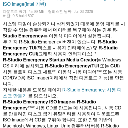
45.99 MB
ISO Image(Intel 기반)
다운로드 크기: 45.99 MB
릴리스된 날짜: Jul 03 2026
버전: 9.5 build 807
시스템 파일이 손상되거나 삭제되었기 때문에 운영 체제를 시
작할 수 없는 컴퓨터에서 데이터를 복구해야 하는 경우
R-
Studio Emergency
는 이동식 미디어에서 실행됩니다.
두 가지 R-Studio Emergency 버전이 있습니다:
R-Studio
Emergency TUI
(텍스트 사용자 인터페이스) 및
R-Studio
Emergency GUI
(그래픽 사용자 인터페이스). *
R-Studio Emergency Startup Media Creator
는 Windows
OS 아래에 설치되고
R-Studio Emergency
(
TUI
또는
GUI
)
시동 플로피 디스크 세트**, 이동식 시동 미디어*** 또는 시동
CD/DVD용 ISO Image(아래에서 직접 다운로드 가능)를 만듭
니다.
자세한 내용은 도움말 페이지
R-Studio Emergency: 시동 디
스크 만들기
를 읽으십시오.
R-Studio Emergency ISO Image
는
R-Studio
Emergency
**** 시동 CD를 만드는 데 사용됩니다. 시동 CD
를 만들려면 디스크 굽기 유틸리티를 사용하여 다운로드된
ISO Image에서 CD를 구워야 합니다. 또한 인텔 기반의
Macintosh, Windows, Linux, Unix 컴퓨터/서버용 R-Studio