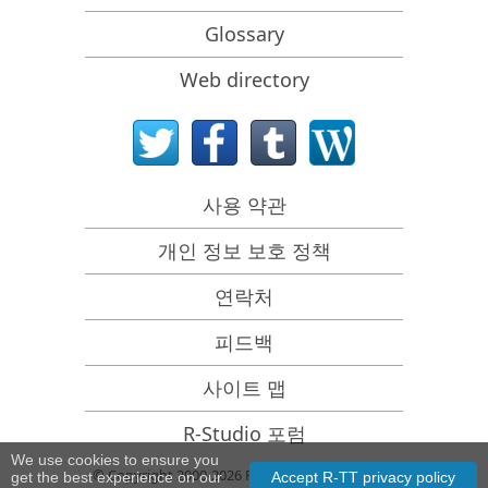
Emergency File Recovery Using R-Studio Emergency
Glossary
RAID 복구 프레젠테이션
Web directory
R-Studio: Data recovery from a non-functional
computer
File Recovery from a Computer that Won't Boot
Clone Disks Before File Recovery
사용 약관
HD Video Recovery from SD cards
개인 정보 보호 정책
File Recovery from an Unbootable Mac Computer
연락처
The best way to recover files from a Mac system disk
피드백
Data Recovery from an Encrypted Linux Disk after a
System Crash
사이트 맵
Data Recovery from Apple Disk Images (.DMG files)
R-Studio 포럼
File Recovery after Re-installing Windows
We use cookies to ensure you
© Copyright 2000-2026 R-Tools Technology Inc.
get the best experience on our
Accept R-TT privacy policy
R-Studio: Data Recovery over Network