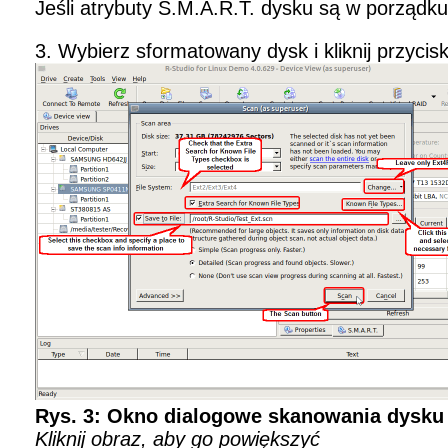
Jeśli atrybuty S.M.A.R.T. dysku są w porząd
3. Wybierz sformatowany dysk i kliknij przycis
Rys. 3: Okno dialogowe skanowania dysku
Kliknij obraz, aby go powiększyć