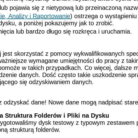
lub pojawia się z nietypową lub przeinaczoną nazw
, Analizy i Raportowanie
) ostrzega o wystąpieni
ysku, a poniżej pokazujemy jak to zrobić.
ięcia lub bardzo długo się rozkręca i uruchamia.
j jest skorzystać z pomocy wykwalifikowanych spec
ważniejsze wymagane umiejętności do pracy z takim
omoże w takich przypadkach. Co więcej, dalsze 
zenie danych. Dość często takie uszkodzenie spra
ującego się odzyskiwaniem danych.
sz odzyskać dane! Nowe dane mogą nadpisać stare p
 Struktura Folderów i Pliki na Dysku
ygotowaliśmy dysk testowy z typowym zestawem p
ą strukturą folderów.