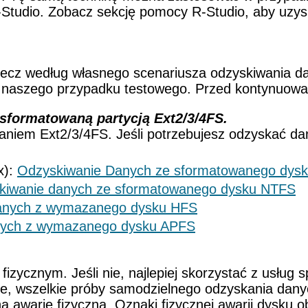
Studio. Zobacz sekcję pomocy R-Studio, aby uzy
 lecz według własnego scenariusza odzyskiwania d
o naszego przypadku testowego. Przed kontynuow
 sformatowaną partycją Ext2/3/4FS.
waniem Ext2/3/4FS. Jeśli potrzebujesz odzyskać da
x):
Odzyskiwanie Danych ze sformatowanego dys
kiwanie danych ze sformatowanego dysku NTFS
anych z wymazanego dysku HFS
nych z wymazanego dysku APFS
izycznym. Jeśli nie, najlepiej skorzystać z usług 
e, wszelkie próby samodzielnego odzyskania dan
 awarię fizyczną. Oznaki fizycznej awarii dysku o