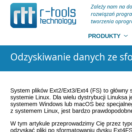
Zależy nam na do
rozwiązań progra
tworzenia oprog
PRODUKTY
Odzyskiwanie danych ze sf
System plików Ext2/Ext3/Ext4 (FS) to główny 
systemie Linux. Dla wielu dystrybucji Linuks
systemem Windows lub macOS bez specjalnego 
z systemem Linux, jest bardzo prawdopodobne
W tym artykule przeprowadzimy Cię przez typ
odzyskać pliki po sformatowaniu dysku Ext4