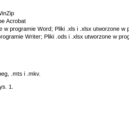
WinZip
be Acrobat
ne w programie Word; Pliki .xls i .xlsx utworzone w
programie Writer; Pliki .ods i .xlsx utworzone w pr
peg, .mts i .mkv.
ys. 1.