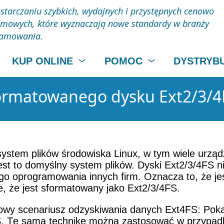
starczaniu szybkich, wydajnych i przystępnych cenowo
mowych, które wyznaczają nowe standardy w branży
ramowania.
KUP ONLINE
POMOC
DYSTRYB
ormatowanego dysku Ext2/3/4
system plików środowiska Linux, w tym wiele urz
a jest to domyślny system plików. Dyski Ext2/3/4F
oprogramowania innych firm. Oznacza to, że jeśl
, że jest sformatowany jako Ext2/3/4FS.
owy scenariusz odzyskiwania danych Ext4FS: Poka
FS. Tę samą technikę można zastosować w przypa