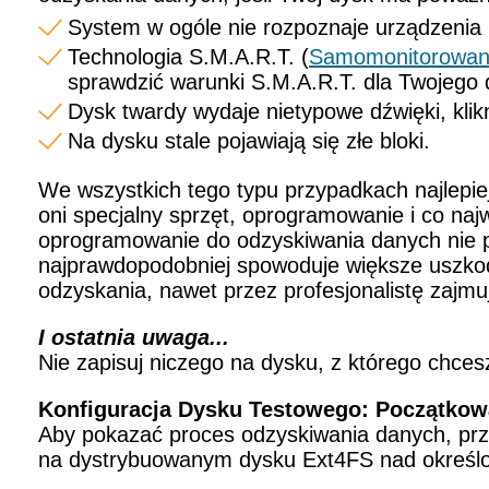
System w ogóle nie rozpoznaje urządzenia 
Technologia S.M.A.R.T. (
Samomonitorowanie
sprawdzić warunki S.M.A.R.T. dla Twojego d
Dysk twardy wydaje nietypowe dźwięki, klikn
Na dysku stale pojawiają się złe bloki.
We wszystkich tego typu przypadkach najlepie
oni specjalny sprzęt, oprogramowanie i co naj
oprogramowanie do odzyskiwania danych nie p
najprawdopodobniej spowoduje większe uszkod
odzyskania, nawet przez profesjonalistę zajm
I ostatnia uwaga...
Nie zapisuj niczego na dysku, z którego chce
Konfiguracja Dysku Testowego: Początkowa
Aby pokazać proces odzyskiwania danych, prz
na dystrybuowanym dysku Ext4FS nad określon