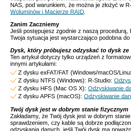
NAS, pod warunkiem, że można je złożyć w R-
Woluminów i Macierze RAID
.
Zanim Zaczniemy
Jeśli postępujesz zgodnie z naszą procedurą,
Twoja sytuacja jest wystarczająco podobna d
Dysk, który próbujesz odzyskać to dysk ze
Ten artykuł dotyczy tylko urządzeń z formato
innymi artykułami:
Z dysku exFAT/FAT (Windows/macOS/Linu
Z dysku NTFS (Windows): R-Studio:
Odzys
Z dysku HFS (Mac OS X):
Odzyskiwanie d
Z dysku APFS (macOS):
Odzyskiwanie da
Twój dysk jest w dobrym stanie fizycznym
Zakładamy, że Twój dysk jest w dobrym stanie f
sprawdzeniem, czy kable są dobrze podłączon
odzyskania danych, jeśli Twój dysk ma poważną