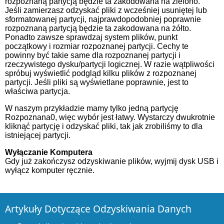
rozpoznaną partycją będzie ta zakodowana na zielono.
Jeśli zamierzasz odzyskać pliki z wcześniej usuniętej lub
sformatowanej partycji, najprawdopodobniej poprawnie
rozpoznaną partycją będzie ta zakodowana na żółto.
Ponadto zawsze sprawdzaj system plików, punkt
początkowy i rozmiar rozpoznanej partycji. Cechy te
powinny być takie same dla rozpoznanej partycji i
rzeczywistego dysku/partycji logicznej. W razie wątpliwości
spróbuj wyświetlić podgląd kilku plików z rozpoznanej
partycji. Jeśli pliki są wyświetlane poprawnie, jest to
właściwa partycja.
W naszym przykładzie mamy tylko jedną partycję
Rozpoznana0, więc wybór jest łatwy. Wystarczy dwukrotnie
kliknąć partycję i odzyskać pliki, tak jak zrobiliśmy to dla
istniejącej partycji.
Wyłączanie Komputera
Gdy już zakończysz odzyskiwanie plików, wyjmij dysk USB i
wyłącz komputer ręcznie.
Artykuły Dotyczące Odzyskiwania Danych