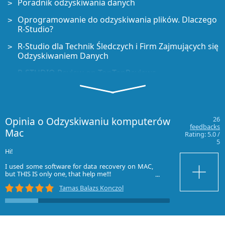
Poradnik odzyskiwania danych
Oprogramowanie do odzyskiwania plików. Dlaczego
R-Studio?
R-Studio dla Technik Śledczych i Firm Zajmujących się
Odzyskiwaniem Danych
R-STUDIO Review on TopTenReviews
Sposób odzyskiwania plików dla dysków SSD i innych
urządzeń obsługujących polecenie TRIM/UNMAP
Jak odzyskać dane z urządzeń NVMe
Opinia o Odzyskiwaniu komputerów
26
feedbacks
Mac
Przewidywanie pomyślności dla typowych
Rating:
5.0
/
5
przypadków odzyskiwania danych
Hi!
Consiglio viv
programma eccez
Odzyskiwanie Nadpisanych Danych
I used some software for data recovery on MAC,
riuscito a ricos
but THIS IS only one, that help me!!!
recuperato 4 TB d
Emergency File Recovery Using R-Studio Emergency
provato anche co
Tamas Balazs Konczol
THX :)
Grazie
Prezentacja Odzyskiwania RAID
bye
R-Studio: Odzyskiwanie danych z niedziałającego
Tom from Hungary
komputera