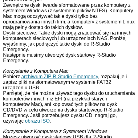
Zewnętrzne dyski twarde sformatowane przez komputery z
systemem Windows (z systemem plików NTFS). Komputery
Mac mogą odczytywać takie dyski tylko bez
oprogramowania innych firm, a komputery z systemem Linux
mają pełny dostęp do takich dysków.
Dyski sieciowe. Takie dyski mogą znajdować się na innych
komputerach sieciowych lub urządzeniach NAS. Poniżej
wyjaśnimy, jak podłączyć takie dyski do R-Studio
Emergency.
Następnie musimy utworzyć dysk startowy R-Studio
Emergency.
Korzystanie z Komputera Mac
Pobierz
archiwum ZIP R-Studio Emergency
, rozpakuj je i
zapisz pliki na sformatowanym w systemie FAT32
urządzeniu USB.
Pamiętaj, że nie można używać tego dysku do uruchamiania
komputerów innych niż EFI (na przykład starych
komputerów Mac), ani kopiować tych plików na dysk
CD/DVD w celu utworzenia dysku startowego R-Studio
Emergency. Jeśli potrzebujesz dysku CD, nagraj go,
używając
obrazu ISO
.
Korzystanie z Komputera z Systemem Windows
Możesz utworzyć dysk startowy USB dla R-Studio