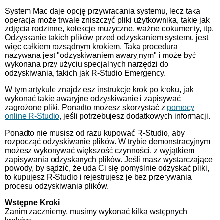
System Mac daje opcję przywracania systemu, lecz taka
operacja może trwale zniszczyć pliki użytkownika, takie jak
zdjęcia rodzinne, kolekcje muzyczne, ważne dokumenty, itp.
Odzyskanie takich plików przed odzyskaniem systemu jest
więc całkiem rozsądnym krokiem. Taka procedura
nazywana jest "odzyskiwaniem awaryjnym" i może być
wykonana przy użyciu specjalnych narzędzi do
odzyskiwania, takich jak R-Studio Emergency.
W tym artykule znajdziesz instrukcje krok po kroku, jak
wykonać takie awaryjne odzyskiwanie i zapisywać
zagrożone pliki. Ponadto możesz skorzystać z
pomocy
online R-Studio
, jeśli potrzebujesz dodatkowych informacji.
Ponadto nie musisz od razu kupować R-Studio, aby
rozpocząć odzyskiwanie plików. W trybie demonstracyjnym
możesz wykonywać większość czynności, z wyjątkiem
zapisywania odzyskanych plików. Jeśli masz wystarczające
powody, by sądzić, że uda Ci się pomyślnie odzyskać pliki,
to kupujesz R-Studio i rejestrujesz je bez przerywania
procesu odzyskiwania plików.
Wstępne Kroki
Zanim zaczniemy, musimy wykonać kilka wstępnych