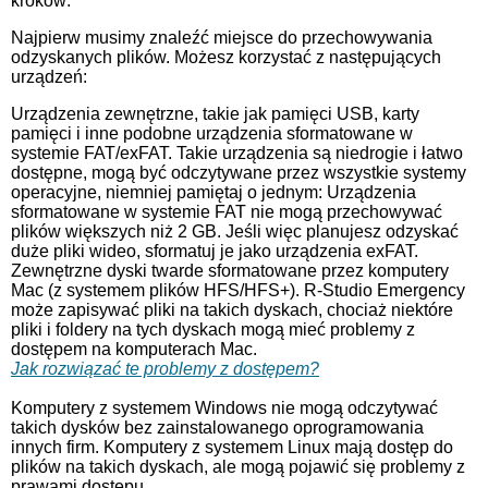
kroków:
Najpierw musimy znaleźć miejsce do przechowywania
odzyskanych plików. Możesz korzystać z następujących
urządzeń:
Urządzenia zewnętrzne, takie jak pamięci USB, karty
pamięci i inne podobne urządzenia sformatowane w
systemie FAT/exFAT. Takie urządzenia są niedrogie i łatwo
dostępne, mogą być odczytywane przez wszystkie systemy
operacyjne, niemniej pamiętaj o jednym: Urządzenia
sformatowane w systemie FAT nie mogą przechowywać
plików większych niż 2 GB. Jeśli więc planujesz odzyskać
duże pliki wideo, sformatuj je jako urządzenia exFAT.
Zewnętrzne dyski twarde sformatowane przez komputery
Mac (z systemem plików HFS/HFS+). R-Studio Emergency
może zapisywać pliki na takich dyskach, chociaż niektóre
pliki i foldery na tych dyskach mogą mieć problemy z
dostępem na komputerach Mac.
Jak rozwiązać te problemy z dostępem?
Komputery z systemem Windows nie mogą odczytywać
takich dysków bez zainstalowanego oprogramowania
innych firm. Komputery z systemem Linux mają dostęp do
plików na takich dyskach, ale mogą pojawić się problemy z
prawami dostępu.