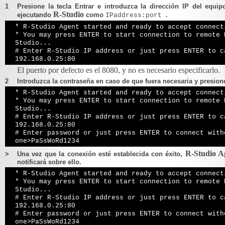
1
Presione la tecla Entrar e introduzca la dirección IP del equi
R-Studio
ejecutando
como
.
IPaddress:port
* R-Studio Agent started and ready to accept connect
* You may press ENTER to start connection to remote 
Studio...
# Enter R-Studio IP address or just press ENTER to c
192.168.0.25:80
El puerto por defecto es el 8080, y no es necesario especificarlo.
2
Introduzca la contraseña en caso de que fuera necesaria y presione 
* R-Studio Agent started and ready to accept connect
* You may press ENTER to start connection to remote 
Studio...
# Enter R-Studio IP address or just press ENTER to c
192.168.0.25:80
# Enter password or just press ENTER to connect with
one>PaSsWoRd1234
R-Studio 
>
Una vez que la conexión esté establecida con éxito,
notificará sobre ello.
* R-Studio Agent started and ready to accept connect
* You may press ENTER to start connection to remote 
Studio...
# Enter R-Studio IP address or just press ENTER to c
192.168.0.25:80
# Enter password or just press ENTER to connect with
one>PaSsWoRd1234