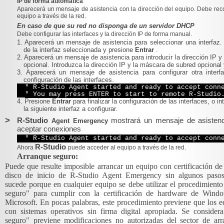
IP de forma automática
Aparecerá un mensaje de asistencia con la dirección del equipo. Debe rec
equipo a través de la red.
En caso de que su red no disponga de un servidor DHCP
Debe configurar las interfaces y la dirección IP de forma manual.
1. Aparecerá un mensaje de asistencia para seleccionar una interfaz.
de la interfaz seleccionada y presione
Entrar
.
2. Aparecerá un mensaje de asistencia para introducir la dirección IP 
opcional. Introduzca la dirección IP y la máscara de subred opcional
3. Aparecerá un mensaje de asistencia para configurar otra interfa
configuración de las interfaces.
* R-Studio Agent started and ready to accept conn
* You may press ENTER to start to remote R-Studio
4. Presione
Entrar
para finalizar la configuración de las interfaces, o 
la siguiente interfaz a configurar.
>
R-Studio
mostrará un mensaje de asisten
Agent Emergency
aceptar conexiones
* R-Studio Agent started and ready to accept conn
R-Studio
Ahora
puede acceder al equipo a través de la red.
Arranque seguro:
Puede que resulte imposible arrancar un equipo con certificación 
disco de inicio de R-Studio Agent Emergency sin algunos pasos 
sucede porque en cualquier equipo se debe utilizar el procedimient
seguro" para cumplir con la certificación de hardware de Wind
Microsoft. En pocas palabras, este procedimiento previene que los 
con sistemas operativos sin firma digital apropiada. Se conside
seguro" previene modificaciones no autorizadas del sector de arr