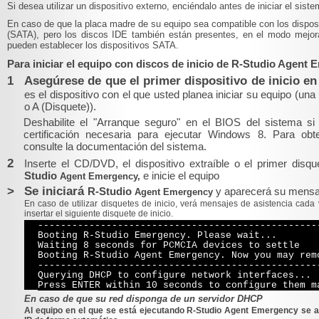
Si desea utilizar un dispositivo externo, enciéndalo antes de iniciar el siste
En caso de que la placa madre de su equipo sea compatible con los disposi
(SATA), pero los discos IDE también están presentes, en el modo mejo
pueden establecer los dispositivos SATA.
Para iniciar el equipo con discos de inicio de R-Studio Agent
1
Asegúrese de que el primer dispositivo de inicio en
es el dispositivo con el que usted planea iniciar su equipo (u
o A (Disquete)).
Deshabilite el "Arranque seguro" en el BIOS del sistema si 
certificación necesaria para ejecutar Windows 8.
Para obt
consulte la documentación del sistema.
2
Inserte el CD/DVD, el dispositivo extraíble o el primer disq
Studio
e inicie el equipo
Agent Emergency,
>
Se iniciará
R-Studio
y aparecerá su mensaj
Agent Emergency
En caso de utilizar disquetes de inicio, verá mensajes de asistencia cad
insertar el siguiente disquete de inicio.
-------------------------------------------------
Booting R-Studio Emergency. Please wait...
Waiting 8 seconds for PCMCIA devices to settle
Booting R-Studio Agent Emergency. Now you may rem
-------------------------------------------------
Querying DHCP to configure network interfaces...
Press ENTER within 10 seconds to configure them m
En caso de que su red disponga de un servidor DHCP
Al equipo en el que se está ejecutando
R-Studio Agent Emergency
se a