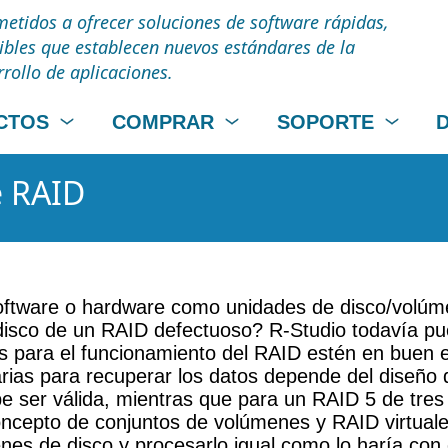
tidos a ofrecer soluciones de software rápidas,
uibles que establecen nuevos estándares de la
rrollo de aplicaciones.
CTOS
COMPRAR
SOPORTE
e RAID
software o hardware como unidades de disco/volúm
isco de un RAID defectuoso? R-Studio todavía p
as para el funcionamiento del RAID estén en buen
ias para recuperar los datos depende del diseño 
e ser válida, mientras que para un RAID 5 de tres
cepto de conjuntos de volúmenes y RAID virtuales.
es de disco y procesarlo igual como lo haría con c