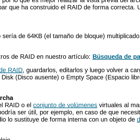
 por lo que es mejor realizar la vista previa del a
ar que ha construido el RAID de forma correcta. U
sería de 64KB (el tamaño de bloque) multiplicado 
ros de RAID en nuestro artículo:
Búsqueda de pa
 de RAID
, guardarlos, editarlos y luego volver a ca
g Disk (Disco ausente) o Empty Space (Espacio libr
archa
el RAID o el
conjunto de volúmenes
virtuales al ma
odría ser útil, por ejemplo, en caso de que necesi
io lo sustituye de forma interna con un objeto de
d