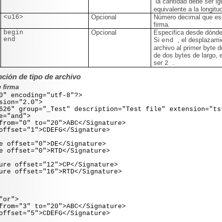
la cantidad debe ser ig
equivalente a la longitu
<u16>
Opcional
Número decimal que esp
firma.
begin
Opcional
Especifica desde dónde
end
Si
, el desplazami
end
archivo al primer byte de
de dos bytes de largo, 
ser
.
2
pción de tipo de archivo
 firma
0" encoding="utf-8"?>
sion="2.0">
26" group="_Test" description="Test file" extension="ts
="and">
="0" to="20">ABC</Signature>
set="1">CDEFG</Signature>
set="0">DE</Signature>
set="0">RTD</Signature>
fset="12">CP</Signature>
fset="16">RTD</Signature>
or">
="3" to="20">ABC</Signature>
set="5">CDEFG</Signature>