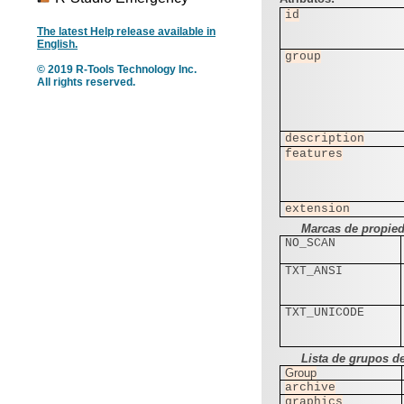
id
The latest Help release available in
English.
group
© 2019 R-Tools Technology Inc.
All rights reserved.
description
features
extension
Marcas de propied
NO_SCAN
TXT_ANSI
TXT_UNICODE
Lista de grupos de
Group
archive
graphics