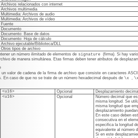
Archivos relacionados con internet
Archivos multimedia
Multimedia: Archivos de audio
Multimedia: Archivos de vídeo
Fuente
Documento
Documento: Base de datos
Documento: Hoja de cálculo
Archivo ejecutable/Biblioteca/DLL
Otros tipos de archivo
tener un número ilimitado de elementos de
(firma). Si hay var
signature
rchivo de manera simultánea. Etas firmas deben tener atributos de desplazam
e
 un valor de cadena de la firma de archivo que consiste en caracteres ASC
s. En caso de que no se trate de un número hexadecimal después de
,
\x
\
<u16>
Opcional
Desplazamiento decimal
<u16>
Opcional
Número decimal que esp
misma longitud. Se util
misma longitud que em
desplazamiento puedan 
En este caso deben est
consecutiva en el eleme
especifica la longitud d
equivalente al número d
Si en este desplazamie