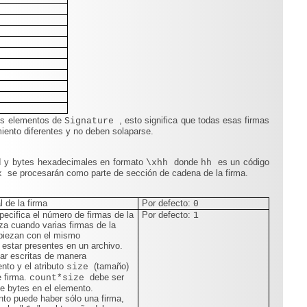
ios elementos de
, esto significa que todas esas firmas
Signature
iento diferentes y no deben solaparse.
II y bytes hexadecimales en formato
donde
es un código
\xhh
hh
se procesarán como parte de sección de cadena de la firma.
x
 de la firma
Por defecto:
0
ecifica el número de firmas de la
Por defecto:
1
iza cuando varias firmas de la
piezan con el mismo
estar presentes en un archivo.
ar escritas de manera
nto y el atributo
(tamaño)
size
e firma.
debe ser
count*size
e bytes en el elemento.
nto puede haber sólo una firma,