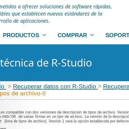
tidos a ofrecer soluciones de software rápidas,
uibles que establecen nuevos estándares de la
rrollo de aplicaciones.
PRODUCTOS
COMPRAR
SOPOR
écnica de R-Studio
cio
>
Recuperar datos con R-Studio
>
Recupera
ipos de archivo-II
o
es compatible con dos versiones de descripción de tipos de archivo. Versión
ón
de varias firmas en un tipo de archivo. La versión de la descripció
AND/OR
(lista de tipos de archivo). Versión 1 será la opción establecida por defecto
st
vos