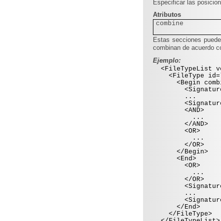
Especificar las posicion
Atributos
combine
Estas secciones puede
combinan de acuerdo co
Ejemplo:
<FileTypeList ve
<FileType id="2"
<Begin combin
<Signature [at
...
<Signature [at
<AND>
...
</AND>
<OR>
...
</OR>
</Begin>
<End>
<OR>
...
</OR>
<Signature [at
...
<Signature [at
</End>
</FileType>
</FileTypeList>