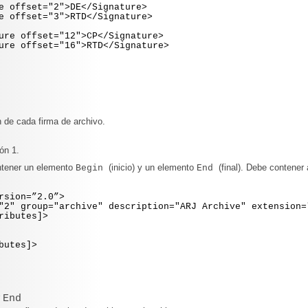
set="2">DE</Signature>
set="3">RTD</Signature>
fset="12">CP</Signature>
fset="16">RTD</Signature>
 de cada firma de archivo.
ón 1.
ntener un elemento
(inicio) y un elemento
(final). Debe contener
Begin
End
rsion=”2.0”>
 group="archive" description="ARJ Archive" extension=
butes]>
utes]>
y
End