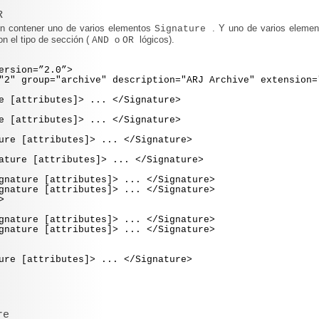
R
n contener uno de varios elementos
. Y uno de varios eleme
Signature
n el tipo de sección (
o
lógicos).
AND
OR
rsion=”2.0”>
 group="archive" description="ARJ Archive" extension=
tributes]> ... </Signature>
tributes]> ... </Signature>
ttributes]> ... </Signature>
ttributes]> ... </Signature>
attributes]> ... </Signature>
attributes]> ... </Signature>
>
attributes]> ... </Signature>
attributes]> ... </Signature>
ttributes]> ... </Signature>
re