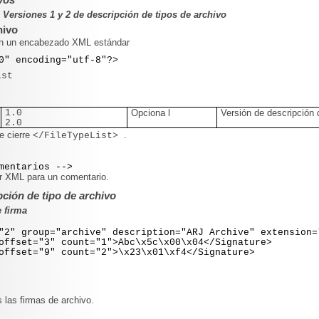
ersiones 1 y 2 de descripción de tipos de archivo
hivo
on un encabezado XML estándar
0" encoding="utf-8"?>
ist
1.0
Opciona
l
Versión de descripción 
2.0
e cierre
.
</FileTypeList>
mentarios -->
r XML para un comentario.
pción de tipo de archivo
 firma
 group="archive" description="ARJ Archive" extension=
et="3" count="1">Abc\x5c\x00\x04</Signature>
et="9" count="2">\x23\x01\xf4</Signature>
 las firmas de archivo.