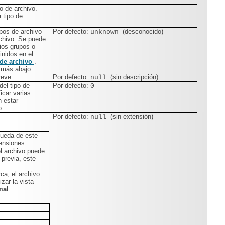
po de archivo.
 tipo de
ipos de archivo
Por defecto:
(desconocido)
unknown
rchivo. Se puede
ios grupos o
inidos en el
 de archivo
.
 más abajo.
reve.
Por defecto:
(sin descripción)
null
del tipo de
Por defecto:
0
icar varias
 estar
o.
Por defecto:
(sin extensión)
null
queda de este
tensiones.
el archivo puede
 previa, este
ca, el archivo
zar la vista
imal
.