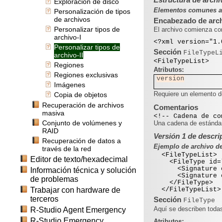
Exploración de disco
Elementos comunes a V
Personalización de tipos
de archivos
Encabezado de arc
Personalizar tipos de
El archivo comienza c
archivo-I
<?xml version="1.
Personalizar tipos de
Sección
FileTypeL
archivo-II
<FileTypeList>
Regiones
Atributos:
Regiones exclusivas
version
Imágenes
Requiere un elemento d
Copia de objetos
Recuperación de archivos
Comentarios
masiva
<!-- Cadena de co
Conjunto de volúmenes y
Una cadena de estánda
RAID
Versión 1 de descri
Recuperación de datos a
Ejemplo de archivo de
través de la red
<FileTypeList>
Editor de texto/hexadecimal
<FileType id="2"
<Signature offs
Información técnica y solución
<Signature offs
de problemas
</FileType>
Trabajar con hardware de
</FileTypeList>
terceros
Sección
FileType
Aquí se describen todas
R-Studio Agent Emergency
R-Studio Emergency
Atributos: