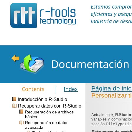
Estamos comprome
eficientes y aseq
industria de desa
Documentación t
Página de ini
Contents
Index
Personalizar t
Introducción a R-Studio
Recuperar datos con R-Studio
Recuperación de archivos
Actualmente,
R-Studi
básica
variables y combinaci
Recuperación de datos
sección
FileTypeLi
avanzada
Estructura de archi