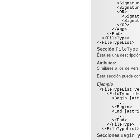
<Signature off
<Signature off
<OR>
<Signature of
<Signature of
</OR>
</AND>
</End>
</FileType>
</FileTypeList>
Sección
FileType
Ésta es una descripción
Atributos:
Similares a los de Versi
Esta sección puede co
Ejemplo
<FileTypeList ve
<FileType id="2"
<Begin [attri
...
</Begin>
<End [attrib
...
</End>
</FileType>
</FileTypeList>
Secciones
Begin