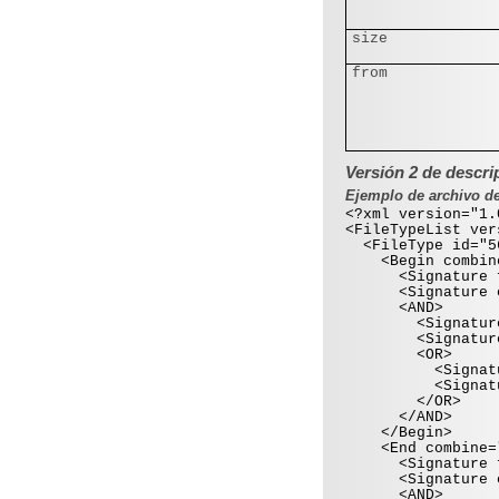
size
from
Versión 2 de descri
Ejemplo de archivo de
<?xml version="1.
<FileTypeList ver
<FileType id="56
<Begin combine
<Signature from
<Signature off
<AND>
<Signature off
<Signature off
<OR>
<Signature of
<Signature of
</OR>
</AND>
</Begin>
<End combine="
<Signature from
<Signature off
<AND>