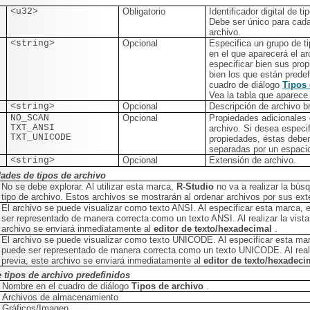
<u32>
Obligatorio
Identificador digital de ti
Debe ser único para cada
archivo.
<string>
Opcional
Especifica un grupo de t
en el que aparecerá el a
especificar bien sus prop
bien los que están predef
cuadro de diálogo
Tipos
Vea la tabla que aparece
<string>
Opcional
Descripción de archivo b
NO_SCAN
Opcional
Propiedades adicionales 
TXT_ANSI
archivo. Si desea especif
TXT_UNICODE
propiedades, éstas deben
separadas por un espaci
<string>
Opcional
Extensión de archivo.
ades de tipos de archivo
No se debe explorar. Al utilizar esta marca,
R-Studio
no va a realizar la bús
tipo de archivo. Estos archivos se mostrarán al ordenar archivos por sus ex
El archivo se puede visualizar como texto ANSI. Al especificar esta marca, 
ser representado de manera correcta como un texto ANSI. Al realizar la vista
archivo se enviará inmediatamente al
editor de texto/hexadecimal
.
El archivo se puede visualizar como texto UNICODE. Al especificar esta mar
puede ser representado de manera correcta como un texto UNICODE. Al reali
previa, este archivo se enviará inmediatamente al
editor de texto/hexadec
 tipos de archivo predefinidos
Nombre en el cuadro de diálogo
Tipos de archivo
.
Archivos de almacenamiento
Gráficos/Imagen