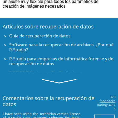
un ajuste muy flexible para todos los parámetros de
creación de imágenes necesarios.
Artículos sobre recuperación de datos
Guía de recuperación de datos
Software para la recuperación de archivos. ¿Por qué
R-Studio?
R-Studio para empresas de informática forense y de
recuperación de datos
R-STUDIO Review on TopTenReviews
Opciones para recuperar archivos de discos SSD
Cómo recuperar datos de dispositivos NVMe
Comentarios sobre la recuperación de
373
Predecir el éxito en casos comunes de recuperación
feedbacks
datos
de datos
Rating:
4.8
/
5
Recuperación de datos sobrescritos
I have been using the Technician version license
I have used R-st
of R-Studio Data Recovery Software for many
spar,Deep spar,