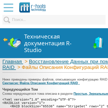
Техническая
документация R-
Studio
Главная
>
Восстановление Данных при по
RAID
> Файлы Описания Конфигураций RA
Ниже приведены примеры файлов, описывающих конфигурацию RAID
Синтаксис Файла Описания Конфигураций RAID
.
Чередующийся Том
Схема чередующегося тома описана в разделе
Простые, Зеркальные
<?xml version="1.0" encoding="UTF-8"?>
<RAIDList version="1">
<RAID blockSize="65536" name="StripeSet" rows="2" ty