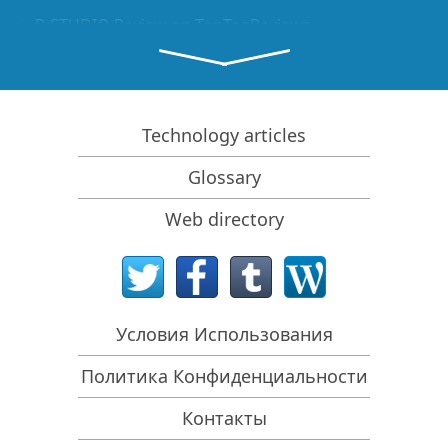
R-STUDIO Review on TopTenReviews
Особенности восстановления файлов с устройств
SSD и других устройств, поддерживающих
команду TRIM/UNMAP
Как восстановить данные с устройств NVMe
Technology articles
Оценки успешности восстановления данных для
Glossary
типичных случаев
Восстановление Перезаписанных данных
Web directory
Восстановление Данных При Помощи R-Studio
Emergency
Пример Восстановления RAID
Условия Использования
R-Studio: Восстановление данных с
неработающего компьютера
Политика Конфиденциальности
Восстановление Файлов с Незагружающегося
Компьютера
Контакты
Клонирование Дисков Перед Восстановлением