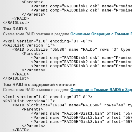
<Parents>
<Parent comp="RAID0Disk1.dsk" name="Promise1+0 J
<Parent comp="RAID0Disk2.dsk" name="Promise1+0 J
</Parents>
</RAID>
</RAIDList>
Том RAID 5
Схема тома RAID описана в разделе
Основные Операции с Томами R
<?xml version="1.0" encoding="UTF-8"?>
<RAIDList version="1">
<RAID blockSize="65536" name="RAID5" rows="3" type="
<Parents>
<Parent comp="RAID5Disk1.dsk" name="Promise1+0 J
<Parent comp="RAID5Disk2.dsk" name="Promise1+0 J
<Parent comp="RAID5Disk3.dsk" name="Promise1+0 J
</Parents>
</RAID>
</RAIDList>
Том RAID 5 с задержкой четности
Схема тома RAID описана в разделе
Операции с Томами RAID5 с За
<?xml version="1.0" encoding="UTF-8"?>
<RAIDList version="1">
<RAID blockSize="16384" name="RAID5HP" rows="48" typ
<Parents>
<Parent name="RAID5HPDisk1.bin" offset="557056"
<Parent name="RAID5HPDisk2.bin" offset="557056"
<Parent name="RAID5HPDisk3.bin" offset="557056"
</Parents>
</RAID>