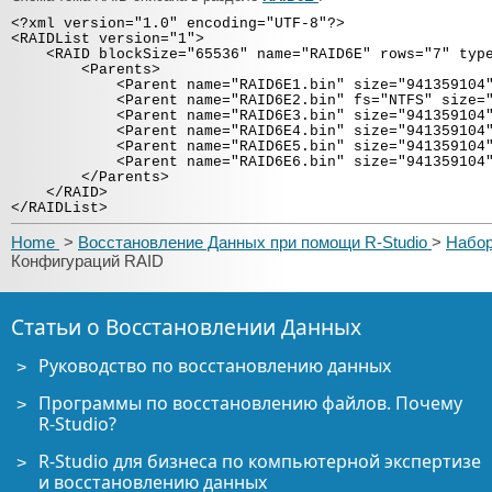
<?xml version="1.0" encoding="UTF-8"?>
<RAIDList version="1">
<RAID blockSize="65536" name="RAID6E" rows="7" type=
<Parents>
<Parent name="RAID6E1.bin" size="941359104" 
<Parent name="RAID6E2.bin" fs="NTFS" size="941
<Parent name="RAID6E3.bin" size="941359104" 
<Parent name="RAID6E4.bin" size="941359104" 
<Parent name="RAID6E5.bin" size="941359104" 
<Parent name="RAID6E6.bin" size="941359104" 
</Parents>
</RAID>
</RAIDList>
Home
>
Восстановление Данных при помощи R-Studio
>
Набор
Конфигураций RAID
Статьи о Восстановлении Данных
Руководство по восстановлению данных
Программы по восстановлению файлов. Почему
R-Studio?
R-Studio для бизнеса по компьютерной экспертизе
и восстановлению данных