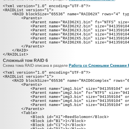
<?xml version="1.0" encoding="UTF-8"?>
<RAIDList version="1">
<RAID blockSize="65536" name="RAID62X" rows="4" type
<Parents>
<Parent name="RAID62X1.bin" fs="NTFS" size="94
<Parent name="RAID62X2.bin" size="941359104" 
<Parent name="RAID62X3.bin" size="941359104" 
<Parent name="RAID62X4.bin" size="941359104" 
<Parent name="RAID62X5.bin" size="941359104" 
<Parent name="RAID62X6.bin" size="941359104" 
</Parents>
</RAID>
</RAIDList>
Сложный том RAID 6
Схема тома RAID описана в разделе
Работа со Сложными Схемами 
<?xml version="1.0" encoding="UTF-8"?>
<RAIDList version="1">
<RAID blockSize="65536" name="RAID6Complex" rows="6
<Parents>
<Parent name="img1.bin" size="941359104" ord
<Parent name="img2.bin" fs="NTFS" size="94135
<Parent name="img3.bin" size="941359104" ord
<Parent name="img4.bin" size="941359104" ord
<Parent name="img5.bin" size="941359104" ord
</Parents>
<Table>
<Block id="A1">ReedSolomon</Block>
<Block id="B1">1</Block>
<Block id="C1">2</Block>