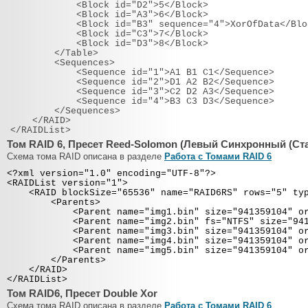
<Block id="D2">5</Block>
<Block id="A3">6</Block>
<Block id="B3" sequence="4">XorOfData</Blo
<Block id="C3">7</Block>
<Block id="D3">8</Block>
</Table>
<Sequences>
<Sequence id="1">A1 B1 C1</Sequence>
<Sequence id="2">D1 A2 B2</Sequence>
<Sequence id="3">C2 D2 A3</Sequence>
<Sequence id="4">B3 C3 D3</Sequence>
</Sequences>
</RAID>
</RAIDList>
Том RAID 6, Пресет Reed-Solomon (Левый Синхронный (Ст
Схема тома RAID описана в разделе
Работа с Томами RAID 6
<?xml version="1.0" encoding="UTF-8"?>
<RAIDList version="1">
<RAID blockSize="65536" name="RAID6RS" rows="5" type
<Parents>
<Parent name="img1.bin" size="941359104" ord
<Parent name="img2.bin" fs="NTFS" size="94135
<Parent name="img3.bin" size="941359104" ord
<Parent name="img4.bin" size="941359104" ord
<Parent name="img5.bin" size="941359104" ord
</Parents>
</RAID>
</RAIDList>
Том RAID6, Пресет Double Xor
Схема тома RAID описана в разделе
Работа с Томами RAID 6
.