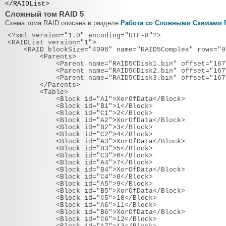
</RAIDList>
Сложный том RAID 5
Схема тома RAID описана в разделе
Работа со Сложными Схемами 
<?xml version="1.0" encoding="UTF-8"?>
<RAIDList version="1">
<RAID blockSize="4096" name="RAID5Complex" rows="9
<Parents>
<Parent name="RAID5CDisk1.bin" offset="1677721
<Parent name="RAID5CDisk2.bin" offset="1677721
<Parent name="RAID5CDisk3.bin" offset="1677721
</Parents>
<Table>
<Block id="A1">XorOfData</Block>
<Block id="B1">1</Block>
<Block id="C1">2</Block>
<Block id="A2">XorOfData</Block>
<Block id="B2">3</Block>
<Block id="C2">4</Block>
<Block id="A3">XorOfData</Block>
<Block id="B3">5</Block>
<Block id="C3">6</Block>
<Block id="A4">7</Block>
<Block id="B4">XorOfData</Block>
<Block id="C4">8</Block>
<Block id="A5">9</Block>
<Block id="B5">XorOfData</Block>
<Block id="C5">10</Block>
<Block id="A6">11</Block>
<Block id="B6">XorOfData</Block>
<Block id="C6">12</Block>