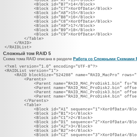
<Block id="A7">13</Block>
<Block id="B7">14</Block>
<Block id="C7">XorOfData</Block>
<Block id="A8">15</Block>
<Block id="B8">16</Block>
<Block id="C8">XorOfData</Block>
<Block id="A9">17</Block>
<Block id="B9">18</Block>
<Block id="C9">XorOfData</Block>
</Table>
</RAID>
</RAIDList>
Сложный том RAID 5
Схема тома RAID описана в разделе
Работа со Сложными Схемами 
<?xml version="1.0" encoding="UTF-8"?>
<RAIDList version="1">
<RAID blockSize="524288" name="RAID_MacPro" rows="
<Parents>
<Parent name="RAID_MAC_ProDisk1.bin" fs="NTFS" 
<Parent name="RAID_MAC_ProDisk2.bin" offset="16
<Parent name="RAID_MAC_ProDisk3.bin" offset="16
<Parent name="RAID_MAC_ProDisk4.bin" offset="16
</Parents>
<Table>
<Block id="A1" sequence="1">XorOfData</Blo
<Block id="B1">1</Block>
<Block id="C1">2</Block>
<Block id="D1" sequence="2">XorOfData</Blo
<Block id="A2">3</Block>
<Block id="B2">4</Block>
<Block id="C2" sequence="3">XorOfData</Blo