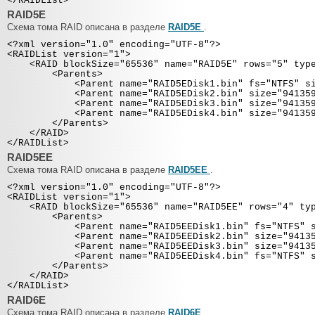
</RAIDList>
RAID5E
Схема тома RAID описана в разделе
RAID5E
.
<?xml version="1.0" encoding="UTF-8"?>
<RAIDList version="1">
<RAID blockSize="65536" name="RAID5E" rows="5" type=
<Parents>
<Parent name="RAID5EDisk1.bin" fs="NTFS" size=
<Parent name="RAID5EDisk2.bin" size="94135910
<Parent name="RAID5EDisk3.bin" size="94135910
<Parent name="RAID5EDisk4.bin" size="94135910
</Parents>
</RAID>
</RAIDList>
RAID5EE
Схема тома RAID описана в разделе
RAID5EE
.
<?xml version="1.0" encoding="UTF-8"?>
<RAIDList version="1">
<RAID blockSize="65536" name="RAID5EE" rows="4" type
<Parents>
<Parent name="RAID5EEDisk1.bin" fs="NTFS" size
<Parent name="RAID5EEDisk2.bin" size="9413591
<Parent name="RAID5EEDisk3.bin" size="9413591
<Parent name="RAID5EEDisk4.bin" fs="NTFS" size
</Parents>
</RAID>
</RAIDList>
RAID6E
Схема тома RAID описана в разделе
RAID6E
.