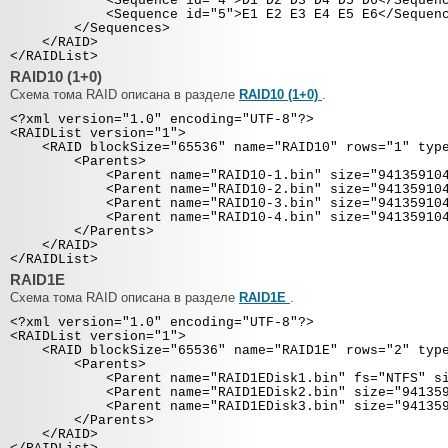
<Sequence id="4">D1 D2 D3 D4 D5 D6</Sequenc
<Sequence id="5">E1 E2 E3 E4 E5 E6</Sequenc
</Sequences>
</RAID>
</RAIDList>
RAID10 (1+0)
Схема тома RAID описана в разделе
RAID10 (1+0)
.
<?xml version="1.0" encoding="UTF-8"?>
<RAIDList version="1">
<RAID blockSize="65536" name="RAID10" rows="1" type=
<Parents>
<Parent name="RAID10-1.bin" size="941359104" 
<Parent name="RAID10-2.bin" size="941359104" 
<Parent name="RAID10-3.bin" size="941359104" 
<Parent name="RAID10-4.bin" size="941359104" 
</Parents>
</RAID>
</RAIDList>
RAID1E
Схема тома RAID описана в разделе
RAID1E
.
<?xml version="1.0" encoding="UTF-8"?>
<RAIDList version="1">
<RAID blockSize="65536" name="RAID1E" rows="2" type=
<Parents>
<Parent name="RAID1EDisk1.bin" fs="NTFS" size=
<Parent name="RAID1EDisk2.bin" size="94135910
<Parent name="RAID1EDisk3.bin" size="94135910
</Parents>
</RAID>