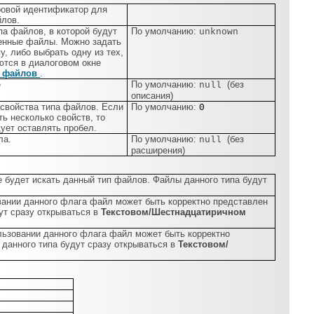
овой идентификатор для
йлов.
па файлов, в которой будут
По умолчанию:
unknown
енные файлы. Можно задать
у, либо выбрать одну из тех,
ются в диалоговом окне
ы файлов
.
е
По умолчанию:
(без
null
описания)
свойства типа файлов. Если
По умолчанию:
0
ь несколько свойств, то
ует оставлять пробел.
ла.
По умолчанию:
(без
null
расширения)
е будет искать данный тип файлов. Файлы данного типа будут
вании данного флага файл может быть корректно представлен
ут сразу открываться в
Текстовом/Шестнадцатиричном
льзовании данного флага файл может быть корректно
данного типа будут сразу открываться в
Текстовом/