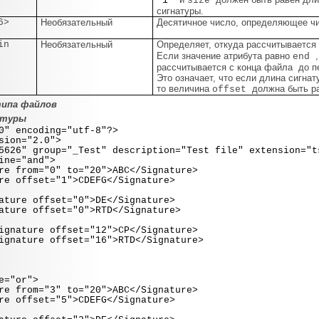
"1"
size
сигнатуры.
6>
Необязательный
Десятичное число, определяющее чис
in
Необязательный
Определяет, откуда рассчитывается
Если значение атрибута равно
end
рассчитывается с конца файла до пе
Это означает, что если длина сигна
то величина
должна быть р
offset
типа файлов
атуры
0" encoding="utf-8"?>
sion="2.0">
26" group="_Test" description="Test file" extension="t
e="and">
m="0" to="20">ABC</Signature>
set="1">CDEFG</Signature>
ffset="0">DE</Signature>
fset="0">RTD</Signature>
ffset="12">CP</Signature>
ffset="16">RTD</Signature>
="or">
m="3" to="20">ABC</Signature>
set="5">CDEFG</Signature>