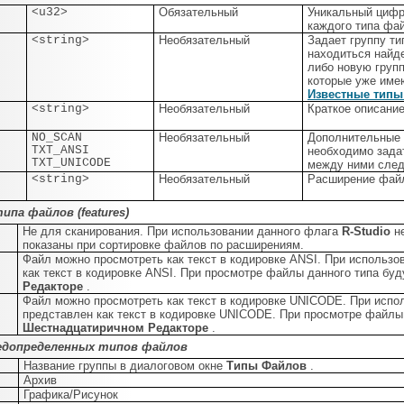
<u32>
Обязательный
Уникальный цифр
каждого типа фа
<string>
Необязательный
Задает группу ти
находиться найд
либо новую групп
которые уже име
Известные тип
<string>
Необязательный
Краткое описани
NO_SCAN
Необязательный
Дополнительные 
TXT_ANSI
необходимо задат
TXT_UNICODE
между ними след
<string>
Необязательный
Расширение фай
ипа файлов (features)
Не для сканирования. При использовании данного флага
R-Studio
н
показаны при сортировке файлов по расширениям.
Файл можно просмотреть как текст в кодировке ANSI. При использо
как текст в кодировке ANSI. При просмотре файлы данного типа буд
Редакторе
.
Файл можно просмотреть как текст в кодировке UNICODE. При испо
представлен как текст в кодировке UNICODE. При просмотре файлы 
Шестнадцатиричном Редакторе
.
редопределенных типов файлов
Название группы в диалоговом окне
Типы Файлов
.
Архив
Графика/Рисунок