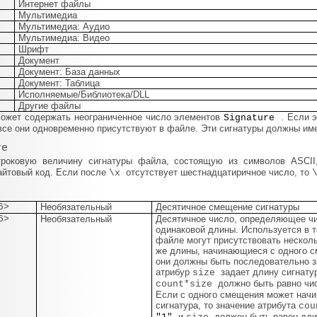
Интернет файлы
Мультимедиа
Мультимедиа: Аудио
Мультимедиа: Видео
Шрифт
Документ
Документ: База данных
Документ: Таблица
Исполняемые/Библиотека/DLL
Другие файлы
ожет содержать неограниченное число элементов
. Если 
Signature
то все они одновременно присутствуют в файле. Эти сигнатуры должны и
re
троковую величину сигнатуры файла, состоящую из символов ASCI
айтовый код. Если после
отсутствует шестнадцатиричное число, то
\x
6>
Необязательный
Десятичное смещение сигнатуры
6>
Необязательный
Десятичное число, определяющее чи
одинаковой длины. Используется в т
файле могут присутствовать несколь
же длины, начинающиеся с одного с
они должны быть последовательно з
атрибур
задает длину сигнату
size
должно быть равно чис
count*size
Если с одного смещения может начи
сигнатура, то значение атрибута
co
и
должен быть равен дли