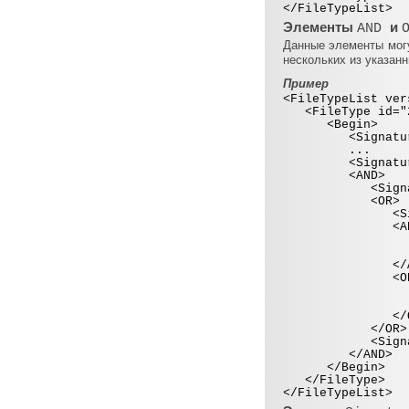
</FileTypeList>
Элементы
и
AND
Данные элементы мог
нескольких из указан
Пример
<FileTypeList ver
<FileType id="2"
<Begin>
<Signature [at
...
<Signature [at
<AND>
<Signature [a
<OR>
<Signature [
<AND
<Signature 
<Signature 
</AN
<OR
<Signature 
<Signature 
</OR
</OR>
<Signature [a
</AND>
</Begin>
</FileType>
</FileTypeList>