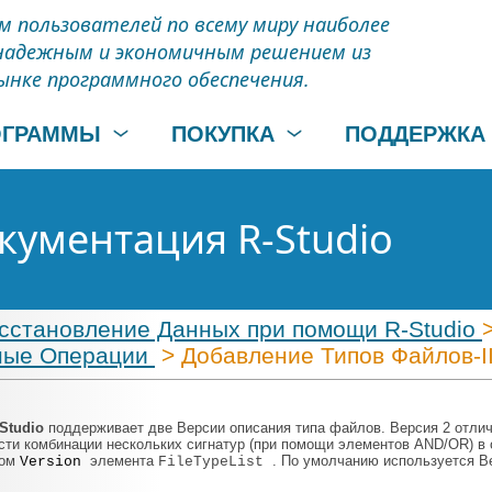
м пользователей по всему миру наиболее
надежным и экономичным решением из
ынке программного обеспечения.
ОГРАММЫ
ПОКУПКА
ПОДДЕРЖКА
кументация R-Studio
сстановление Данных при помощи R-Studio
ные Операции
> Добавление Типов Файлов-I
-Studio
поддерживает две Версии описания типа файлов. Версия 2 отли
сти комбинации нескольких сигнатур (при помощи элементов AND/OR) в
том
элемента
. По умолчанию используется В
Version
FileTypeList