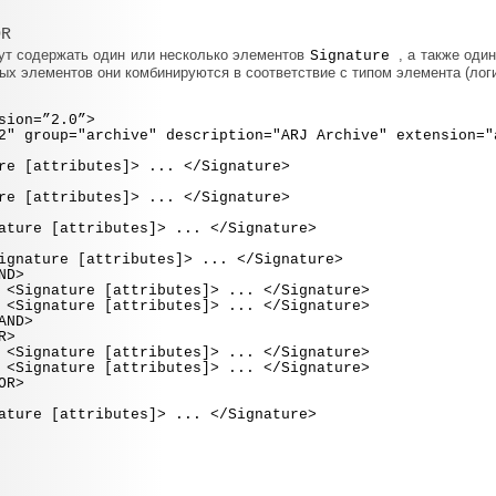
OR
ут содержать один или несколько элементов
, а также оди
Signature
ных элементов они комбинируются в соответствие с типом элемента (ло
sion=”2.0”>
 group="archive" description="ARJ Archive" extension="
tributes]> ... </Signature>
tributes]> ... </Signature>
ttributes]> ... </Signature>
attributes]> ... </Signature>
>
[attributes]> ... </Signature>
[attributes]> ... </Signature>
D>
>
[attributes]> ... </Signature>
[attributes]> ... </Signature>
>
ttributes]> ... </Signature>