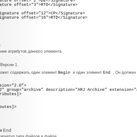
ffset="2">DE</Signature>
fset="3">RTD</Signature>
ffset="12">CP</Signature>
ffset="16">RTD</Signature>
e
ние атрибутов данного элемента.
 Версии 1.
ожет содержать один элемент
и один элемент
. Он должен
Begin
End
sion=”2.0”>
 group="archive" description="ARJ Archive" extension="
butes]>
utes]>
и
End
игнатур типа файлов в файле.