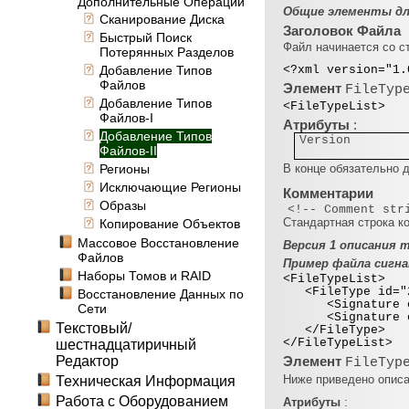
Дополнительные Операции
Общие элементы для
Сканирование Диска
Заголовок Файла
Быстрый Поиск
Файл начинается со с
Потерянных Разделов
Добавление Типов
<?xml version="1.
Файлов
Элемент
FileTyp
Добавление Типов
<FileTypeList>
Файлов-I
Атрибуты
:
Добавление Типов
Version
Файлов-II
Регионы
В конце обязательно 
Исключающие Регионы
Комментарии
Образы
<!-- Comment str
Стандартная строка к
Копирование Объектов
Массовое Восстановление
Версия 1 описания 
Файлов
Пример файла сигн
Наборы Томов и RAID
<FileTypeList>
<FileType id="2"
Восстановление Данных по
<Signature offs
Сети
<Signature offs
Текстовый/
</FileType>
</FileTypeList>
шестнадцатиричный
Редактор
Элемент
FileTyp
Ниже приведено описа
Техническая Информация
Работа с Оборудованием
Атрибуты
: