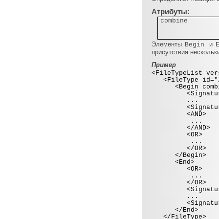
Атрибуты:
combine
Элементы
и
Begin
присутствия нескольк
Пример
<FileTypeList ver
<FileType id="2"
<Begin combin
<Signature [at
...
<Signature [at
<AND>
...
</AND>
<OR>
...
</OR>
</Begin>
<End>
<OR>
...
</OR>
<Signature [at
...
<Signature [at
</End>
</FileType>