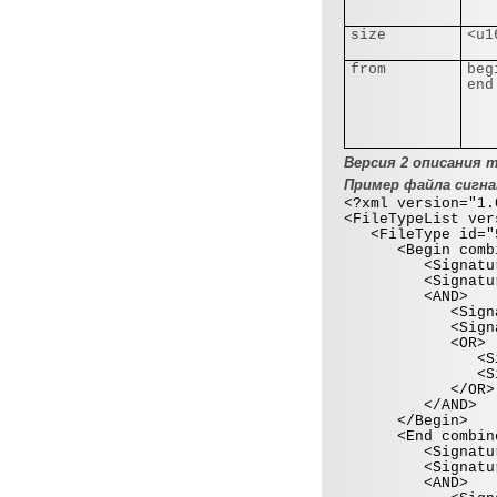
size
<u1
from
beg
end
Версия 2 описания 
Пример файла сигн
<?xml version="1.
<FileTypeList ver
<FileType id="56
<Begin combin
<Signature fro
<Signature off
<AND>
<Signature o
<Signature of
<OR>
<Signature o
<Signature o
</OR>
</AND>
</Begin>
<End combine
<Signature fro
<Signature off
<AND>