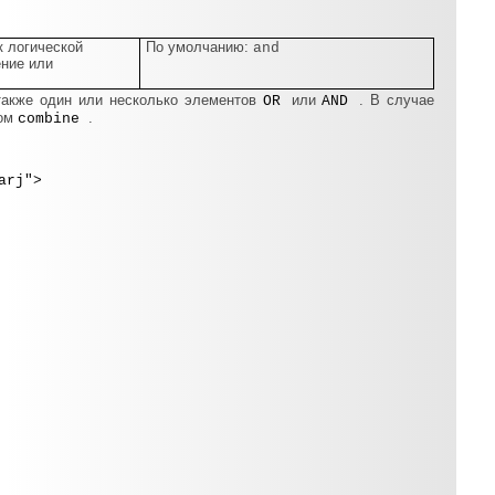
к логической
По умолчанию:
and
ение или
 также один или несколько элементов
или
. В случае
OR
AND
том
.
combine
arj">