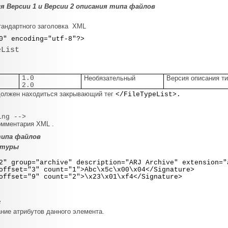
 Версии 1 и Версии 2 описания типа файлов
тандартного заголовка XML
0" encoding="utf-8"?>
eList
1.0
Необязательный
Версия описания т
2.0
должен находиться закрывающий тег
</FileTypeList>.
ing -->
омментария XML .
типа файлов
атуры
 group="archive" description="ARJ Archive" extension="
et="3" count="1">Abc\x5c\x00\x04</Signature>
et="9" count="2">\x23\x01\xf4</Signature>
e
ние атрибутов данного элемента.