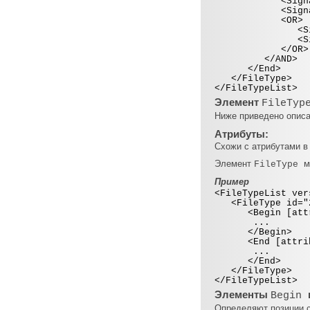
<Signature o
<Signature of
<OR>
<Signature o
<Signature o
</OR>
</AND>
</End>
</FileType>
</FileTypeList>
Элемент
FileTyp
Ниже приведено описа
Атрибуты:
Схожи с атрибутами в
Элемент
м
FileType
Пример
<FileTypeList ver
<FileType id="2"
<Begin [attri
...
</Begin>
<End [attrib
...
</End>
</FileType>
</FileTypeList>
Элементы
Begin
Определяют позиции с