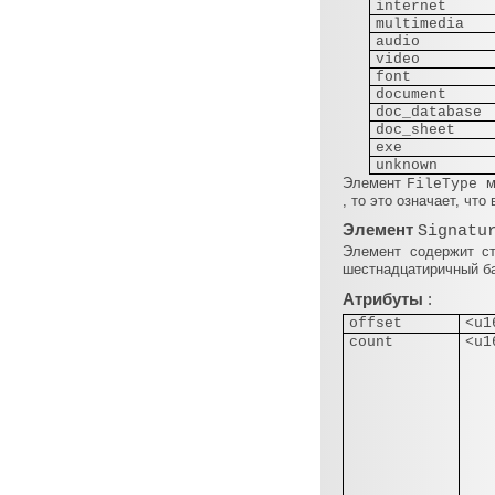
internet
multimedia
audio
video
font
document
doc_database
doc_sheet
exe
unknown
Элемент
м
FileType
, то это означает, ч
Элемент
Signatu
Элемент содержит с
шестнадцатиричный б
Атрибуты
:
offset
<u1
count
<u1