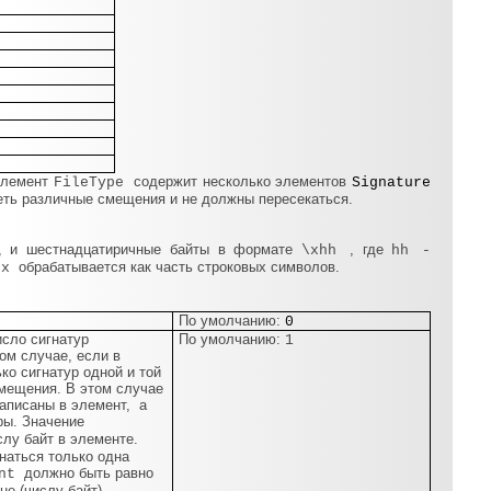
элемент
содержит несколько элементов
FileType
Signature
меть различные смещения и не должны пересекаться.
I, и шестнадцатиричные байты в формате
, где
\xhh
hh -
обрабатывается как часть строковых символов.
\x
По умолчанию:
0
сло сигнатур
По умолчанию:
1
ом случае, если в
ко сигнатур одной и той
мещения. В этом случае
аписаны в элемент, а
ры. Значение
лу байт в элементе.
наться только одна
должно быть равно
unt
не (числу байт)