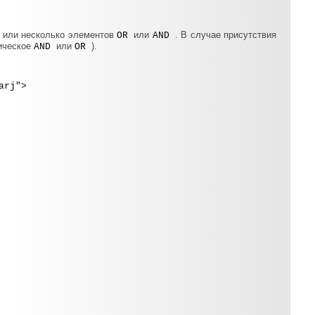
н или несколько элементов
или
. В случае присутствия
OR
AND
гическое
или
).
AND
OR
arj">