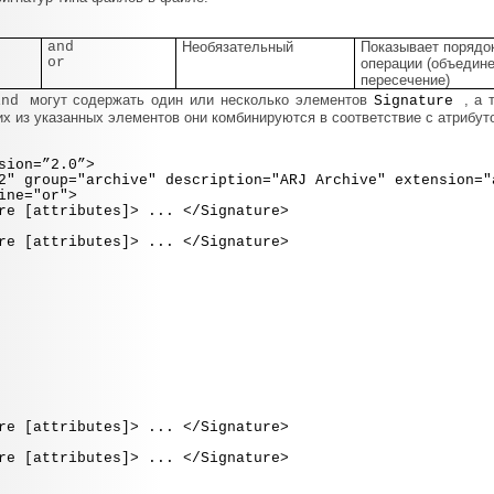
and
Необязательный
Показывает порядо
or
операции (объедин
пересечение)
могут содержать один или несколько элементов
, а
End
Signature
их из указанных элементов они комбинируются в соответствие с атрибу
sion=”2.0”>
 group="archive" description="ARJ Archive" extension="
e="or">
tributes]> ... </Signature>
tributes]> ... </Signature>
tributes]> ... </Signature>
tributes]> ... </Signature>