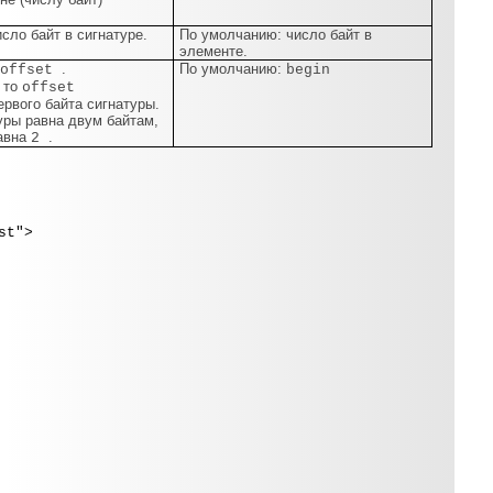
ло байт в сигнатуре.
По умолчанию: число байт в
элементе.
.
По умолчанию:
offset
begin
, то
offset
рвого байта сигнатуры.
туры равна двум байтам,
авна
.
2
st">