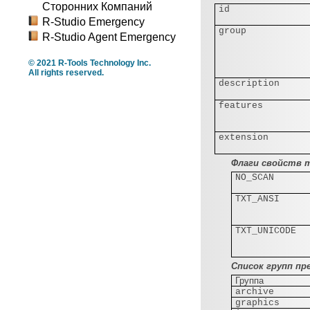
Сторонних Компаний
id
R-Studio Emergency
group
R-Studio Agent Emergency
© 2021 R-Tools Technology Inc.
All rights reserved.
description
features
extension
Флаги свойств т
NO_SCAN
TXT_ANSI
TXT_UNICODE
Список групп п
Группа
archive
graphics