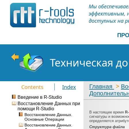
Мы обеспечивае
эффективным, 
доступных на р
ПР
Техническая до
Главная
>
Во
Contents
Index
Дополнитель
Введение в R-Studio
Восстановление Данных при
помощи R-Studio
В настоящее время
R
Восстановление Данных.
сигнатуры и возможно
Основные Операции
определяется атрибу
Восстановление Данных.
Структура файла