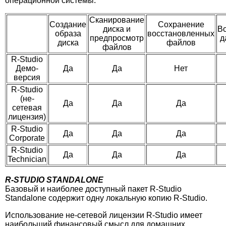
операционной системы.
Сканирование
Создание
Сохранение
диска и
В
образа
восстановленных
предпросмотр
д
диска
файлов
файлов
R-Studio
Демо-
Да
Да
Нет
версия
R-Studio
(не-
Да
Да
Да
сетевая
лицензия)
R-Studio
Да
Да
Да
Corporate
R-Studio
Да
Да
Да
Technician
R-STUDIO STANDALONE
Базовый и наиболее доступный пакет R-Studio
Standalone содержит одну локальную копию R-Studio.
Использование не-сетевой лицензии R-Studio имеет
наибольший финансовый смысл для домашних