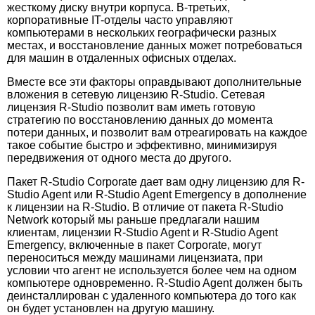
жесткому диску внутри корпуса. В-третьих,
корпоративные IT-отделы часто управляют
компьютерами в нескольких географически разных
местах, и восстановление данных может потребоваться
для машин в отдаленных офисных отделах.
Вместе все эти факторы оправдывают дополнительные
вложения в сетевую лицензию R-Studio. Сетевая
лицензия R-Studio позволит вам иметь готовую
стратегию по восстановлению данных до момента
потери данных, и позволит вам отреагировать на каждое
такое событие быстро и эффективно, минимизируя
передвижения от одного места до другого.
Пакет R-Studio Corporate дает вам одну лицензию для R-
Studio Agent или R-Studio Agent Emergency в дополнение
к лицензии на R-Studio. В отличие от пакета R-Studio
Network который мы раньше предлагали нашим
клиентам, лицензии R-Studio Agent и R-Studio Agent
Emergency, включенные в пакет Corporate, могут
переноситься между машинами лицензиата, при
условии что агент не используется более чем на одном
компьютере одновременно. R-Studio Agent должен быть
деинсталлирован с удаленного компьютера до того как
он будет установлен на другую машину.