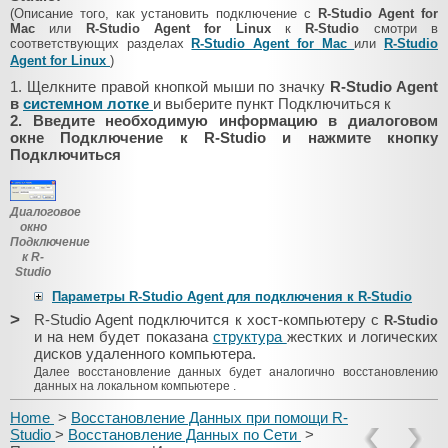
(Описание того, как установить подключение с
R-Studio Agent for
Mac
или
R-Studio Agent for Linux
к
R-Studio
смотри в
соответствующих разделах
R-Studio Agent for Mac
или
R-Studio
Agent for Linux
)
1. Щелкните правой кнопкой мыши по значку
R-Studio Agent
в
системном лотке
и выберите пункт Подключиться к
2. Введите необходимую информацию в диалоговом
окне Подключение к R-Studio и нажмите кнопку
Подключиться
Диалоговое
окно
Подключение
к R-
Studio
Параметры R-Studio Agent для подключения к R-Studio
>
R-Studio Agent подключится к хост-компьютеру с
R-Studio
и на нем будет показана
структура
жестких и логических
дисков удаленного компьютера.
Далее восстановление данных будет аналогично восстановлению
данных на локальном компьютере
.
Home
>
Восстановление Данных при помощи R-
Studio
>
Восстановление Данных по Сети
>