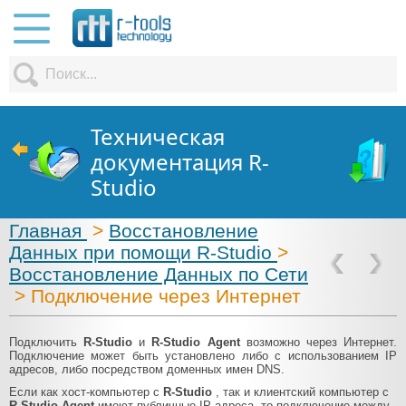
Техническая
документация R-
Studio
Главная
>
Восстановление
Данных при помощи R-Studio
>
Восстановление Данных по Сети
> Подключение через Интернет
Подключить
R-Studio
и
R-Studio Agent
возможно через Интернет.
Подключение может быть установлено либо с использованием IP
адресов, либо посредством доменных имен DNS.
Если как хост-компьютер с
R-Studio
, так и клиентский компьютер с
R-Studio Agent
имеют публичные IP адреса, то подключение между