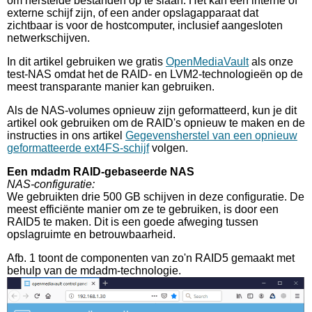
om herstelde bestanden op te slaan. Het kan een interne of
externe schijf zijn, of een ander opslagapparaat dat
zichtbaar is voor de hostcomputer, inclusief aangesloten
netwerkschijven.
In dit artikel gebruiken we gratis
OpenMediaVault
als onze
test-NAS omdat het de RAID- en LVM2-technologieën op de
meest transparante manier kan gebruiken.
Als de NAS-volumes opnieuw zijn geformatteerd, kun je dit
artikel ook gebruiken om de RAID's opnieuw te maken en de
instructies in ons artikel
Gegevensherstel van een opnieuw
geformatteerde ext4FS-schijf
volgen.
Een mdadm RAID-gebaseerde NAS
NAS-configuratie:
We gebruikten drie 500 GB schijven in deze configuratie. De
meest efficiënte manier om ze te gebruiken, is door een
RAID5 te maken. Dit is een goede afweging tussen
opslagruimte en betrouwbaarheid.
Afb. 1 toont de componenten van zo'n RAID5 gemaakt met
behulp van de mdadm-technologie.