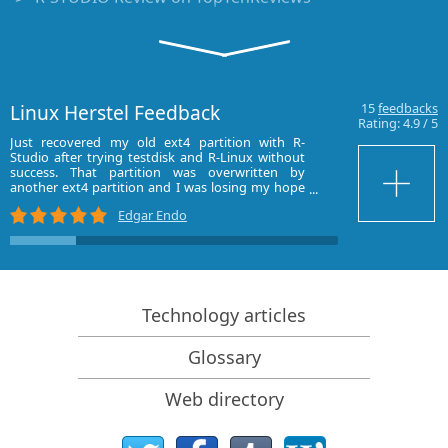
Bestandsherstelspecificaties voor SSD en andere
apparaten die de TRIM/UNMAP-opdracht
ondersteunen
Gegevens herstellen van NVMe-apparaten
Linux Herstel Feedback
15
feedbacks
Rating:
4.9
/
5
Het succes van veelvoorkomende gevallen van
Just recovered my old ext4 partition with R-
Hello!
gegevensherstel voorspellen
Studio after trying testdisk and R-Linux without
Thank you very mu
success. That partition was overwritten by
Please pay att
another ext4 partition and I was losing my hope
manager `Snappy` 
Herstel van overschreven gegevens
until I tried R-Studio demo. It detected all my files
Good luck!
Edgar Endo
and directories again!
Emergency File Recovery Using R-Studio Emergency
Bought it and 100% recommend it for anyone
RAID-herstelpresentatie
with a similar issue.
R-Studio: gegevensherstel vanaf een niet-functionele
computer
Technology articles
Bestandsherstel vanaf een Computer Die Niet Wil
Glossary
Opstarten
Kloon schijven vóór bestandsherstel
Web directory
HD-videoherstel van SD-kaarten