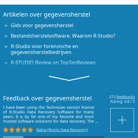
Artikelen over gegevensherstel
Gids voor gegevensherstel
Bestandsherstelsoftware. Waarom R-Studio?
R-Studio voor forensische en
gegevensherstelbedrijven
R-STUDIO Review on TopTenReviews
Bestandsherstelspecificaties voor SSD en andere
apparaten die de TRIM/UNMAP-opdracht
ondersteunen
Gegevens herstellen van NVMe-apparaten
Feedback over gegevensherstel
373
feedbacks
Rating:
4.8
/
5
Het succes van veelvoorkomende gevallen van
I have been using the Technician version license
I have used R-st
gegevensherstel voorspellen
of R-Studio Data Recovery Software for many
spar,Deep spar,
years. It is by far one of my favorite and most
satisfied.Now i 
trusted software solutions for data recovery. The
bad heads of har
Herstel van overschreven gegevens
interface is extremely well-designed—everything
disks.
Balraj (Roots Data Recovery)
is clearly visible in a single screen frame, allowing
Emergency File Recovery Using R-Studio Emergency
quick understanding and efficient workflow. It`s
mumbai)