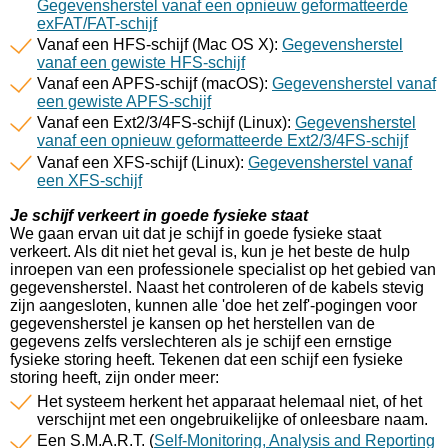
Gegevensherstel vanaf een opnieuw geformatteerde
exFAT/FAT-schijf
Vanaf een HFS-schijf (Mac OS X):
Gegevensherstel
vanaf een gewiste HFS-schijf
Vanaf een APFS-schijf (macOS):
Gegevensherstel vanaf
een gewiste APFS-schijf
Vanaf een Ext2/3/4FS-schijf (Linux):
Gegevensherstel
vanaf een opnieuw geformatteerde Ext2/3/4FS-schijf
Vanaf een XFS-schijf (Linux):
Gegevensherstel vanaf
een XFS-schijf
Je schijf verkeert in goede fysieke staat
We gaan ervan uit dat je schijf in goede fysieke staat
verkeert. Als dit niet het geval is, kun je het beste de hulp
inroepen van een professionele specialist op het gebied van
gegevensherstel. Naast het controleren of de kabels stevig
zijn aangesloten, kunnen alle 'doe het zelf'-pogingen voor
gegevensherstel je kansen op het herstellen van de
gegevens zelfs verslechteren als je schijf een ernstige
fysieke storing heeft. Tekenen dat een schijf een fysieke
storing heeft, zijn onder meer:
Het systeem herkent het apparaat helemaal niet, of het
verschijnt met een ongebruikelijke of onleesbare naam.
Een S.M.A.R.T. (
Self-Monitoring, Analysis and Reporting