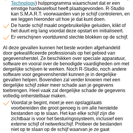
Technology
) hulpprogramma waarschuwt dat er een
ernstige hardwarefout heeft plaatsgevonden. R-Studio
kan S.M.A.R.T. voorwaarden van je schijf controleren, en
we leggen hieronder uit hoe je dat kunt doen.
De harde schijf maakt ongebruikelijke geluiden, klikt of
het duurt erg lang voordat deze opstart en initialiseert.
Er verschijnen voortdurend slechte blokken op de schijf.
Al deze gevallen kunnen het beste worden afgehandeld
door gekwalificeerde professionals op het gebied van
gegevensherstel. Ze beschikken over speciale apparatuur,
software en vooral over de benodigde vaardigheden om met
dergelijke schijven te werken. Noch R-Studio, noch andere
software voor gegevensherstel kunnen je in dergelijke
gevallen helpen. Bovendien zal verder knoeien met een
dergelijke schijf zeker meer schade aan je gegevens
toebrengen. Heel vaak zal dergelijke schade de gegevens
volledig onherstelbaar maken.
Voordat je begint, moet je een opslagplaats
voorbereiden die groot genoeg is om alle herstelde
bestanden op te slaan. Het kan elke schijf zijn die
zichtbaar is voor het besturingssysteem, inclusief een
externe schijf of netwerkschijf. Probeer de bestanden
niet op te slaan op de schijf waarvan je ze gaat