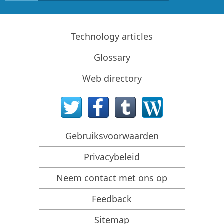
very user-friendly and powerful at the same time,
RAID-herstelpresentatie
making complex recoveries feel simple. I highly
appreciate the reliability, consistent updates, and
R-Studio: gegevensherstel vanaf een niet-functionele
professional support ...
computer
Technology articles
Bestandsherstel vanaf een Computer Die Niet Wil
Glossary
Opstarten
Kloon schijven vóór bestandsherstel
Web directory
HD-videoherstel van SD-kaarten
Bestandsherstel vanaf een niet-opstartbare Mac-
computer
Gebruiksvoorwaarden
De beste manier om bestanden van een Mac-
systeemschijf te herstellen
Privacybeleid
Gegevensherstel van een versleutelde Linux-schijf na
een systeemcrash
Neem contact met ons op
Gegevensherstel van Apple Schijfkopieën (.DMG-
Feedback
bestanden)
Bestandsherstel na herinstallatie van Windows
Sitemap