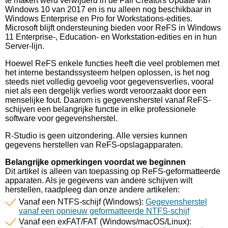
te maken werd verwijderd in de Fall Creators Update van
Windows 10 van 2017 en is nu alleen nog beschikbaar in
Windows Enterprise en Pro for Workstations-edities.
Microsoft blijft ondersteuning bieden voor ReFS in Windows
11 Enterprise-, Education- en Workstation-edities en in hun
Server-lijn.
Hoewel ReFS enkele functies heeft die veel problemen met
het interne bestandssysteem helpen oplossen, is het nog
steeds niet volledig gevoelig voor gegevensverlies, vooral
niet als een dergelijk verlies wordt veroorzaakt door een
menselijke fout. Daarom is gegevensherstel vanaf ReFS-
schijven een belangrijke functie in elke professionele
software voor gegevensherstel.
R-Studio is geen uitzondering. Alle versies kunnen
gegevens herstellen van ReFS-opslagapparaten.
Belangrijke opmerkingen voordat we beginnen
Dit artikel is alleen van toepassing op ReFS-geformatteerde
apparaten. Als je gegevens van andere schijven wilt
herstellen, raadpleeg dan onze andere artikelen:
Vanaf een NTFS-schijf (Windows):
Gegevensherstel
vanaf een opnieuw geformatteerde NTFS-schijf
Vanaf een exFAT/FAT (Windows/macOS/Linux):