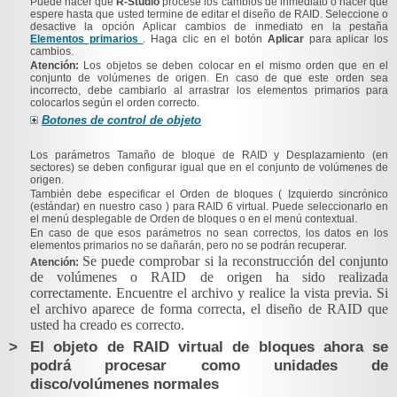
Puede hacer que
R-Studio
procese los cambios de inmediato o hacer que
espere hasta que usted termine de editar el diseño de RAID. Seleccione o
desactive la opción
Aplicar cambios de inmediato
en la pestaña
Elementos primarios
. Haga clic en el botón
Aplicar
para aplicar los
cambios.
Atención:
Los objetos se deben colocar en el mismo orden que en el
conjunto de volúmenes de origen. En caso de que este orden sea
incorrecto, debe cambiarlo al arrastrar los elementos primarios para
colocarlos según el orden correcto.
Botones de control de objeto
Los parámetros
Tamaño de bloque de RAID
y
Desplazamiento
(en
sectores) se deben configurar igual que en el conjunto de volúmenes de
origen.
También debe especificar el
Orden de bloques
(
Izquierdo sincrónico
(estándar)
en nuestro caso
) para RAID 6 virtual. Puede seleccionarlo en
el menú desplegable de
Orden de bloques
o en el menú contextual.
En caso de que esos parámetros no sean correctos, los datos en los
elementos primarios no se dañarán, pero no se podrán recuperar.
Se puede comprobar si la reconstrucción del conjunto
Atención:
de volúmenes o RAID de origen ha sido realizada
correctamente. Encuentre el archivo y realice la vista previa. Si
el archivo aparece de forma correcta, el diseño de RAID que
usted ha creado es correcto.
>
El objeto de RAID virtual de bloques ahora se
podrá procesar como unidades de
disco/volúmenes normales