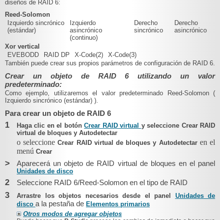
diseños de RAID 6:
Reed-Solomon
Izquierdo sincrónico
Izquierdo
Derecho
Derecho
(estándar)
asincrónico
sincrónico
asincrónico
(continuo)
Xor vertical
EVEBODD
RAID DP
X-Code(2)
X-Code(3)
También puede crear sus propios parámetros de configuración de RAID 6.
Crear un objeto de RAID 6 utilizando un valor
predeterminado:
Como ejemplo, utilizaremos el valor predeterminado Reed-Solomon (
Izquierdo sincrónico (estándar)
).
Para crear un objeto de RAID 6
1
Haga clic en el botón
Crear RAID virtual
y seleccione Crear RAID
virtual de bloques y Autodetectar
o seleccione
en el
Crear RAID virtual de bloques y Autodetectar
menú
Crear
>
Aparecerá un objeto de RAID virtual de bloques en el panel
Unidades de disco
2
Seleccione RAID 6/Reed-Solomon en el tipo de RAID
3
Arrastre los objetos necesarios desde el panel
Unidades de
a la pestaña de
disco
Elementos primarios
Otros modos de agregar objetos