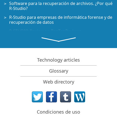
Software para la recuperación de archivos. ¿Por qué
R-Studio?
R-Studio para empresas de informática forense y de
recuperación de datos
R-STUDIO Review on TopTenReviews
Opciones para recuperar archivos de discos SSD
Cómo recuperar datos de dispositivos NVMe
Predecir el éxito en casos comunes de recuperación
Technology articles
de datos
Glossary
Recuperación de datos sobrescritos
Recuperación de archivos de emergencia utilizando
Web directory
R-Studio Emergency
Ejemplo de recuperación de RAID
R-Studio: recuperación de datos de un ordenador
que no funciona
Condiciones de uso