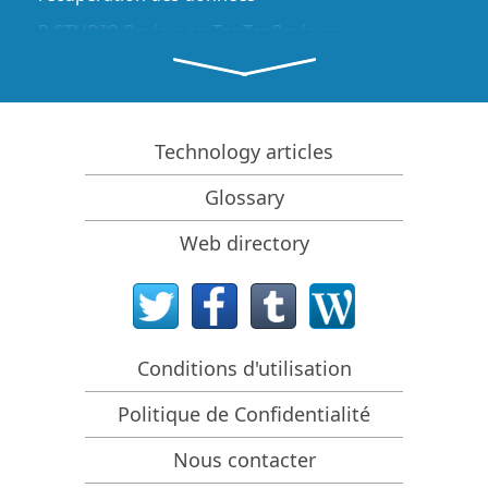
R-STUDIO Review on TopTenReviews
Spécificités de récupération de fichiers pour les
périphériques SSD
Comment récupérer les données des appareils
NVMe
Technology articles
Prévoir le succès des cas communs de récupération
Glossary
des données
Récupération des données remplacées
Web directory
Récupération de fichier d'urgence utilisant R-Studio
Emergency
Présentation de RAID Recovery
Conditions d'utilisation
R-Studio : Récupération des données d'un ordinateur
non fonctionnel
Politique de Confidentialité
Récupération de fichier depuis un ordinateur qui ne
veut pas démarrer
Nous contacter