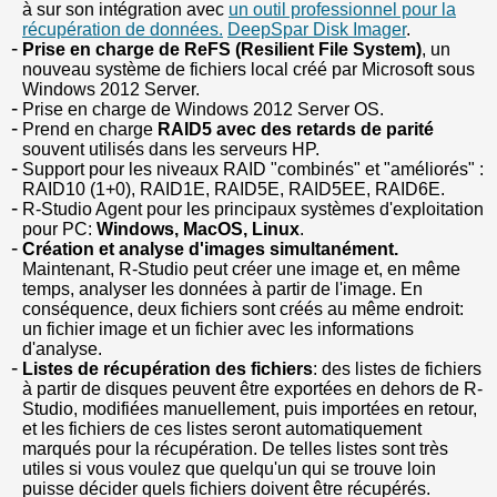
à sur son intégration avec
un outil professionnel pour la
récupération de données.
DeepSpar Disk Imager
.
Prise en charge de ReFS (Resilient File System)
, un
nouveau système de fichiers local créé par Microsoft sous
Windows 2012 Server.
Prise en charge de Windows 2012 Server OS.
Prend en charge
RAID5 avec des retards de parité
souvent utilisés dans les serveurs HP.
Support pour les niveaux RAID "combinés" et "améliorés" :
RAID10 (1+0), RAID1E, RAID5E, RAID5EE, RAID6E.
R-Studio Agent pour les principaux systèmes d'exploitation
pour PC:
Windows, MacOS, Linux
.
Création et analyse d'images simultanément.
Maintenant, R-Studio peut créer une image et, en même
temps, analyser les données à partir de l'image. En
conséquence, deux fichiers sont créés au même endroit:
un fichier image et un fichier avec les informations
d'analyse.
Listes de récupération des fichiers
: des listes de fichiers
à partir de disques peuvent être exportées en dehors de R-
Studio, modifiées manuellement, puis importées en retour,
et les fichiers de ces listes seront automatiquement
marqués pour la récupération. De telles listes sont très
utiles si vous voulez que quelqu'un qui se trouve loin
puisse décider quels fichiers doivent être récupérés.