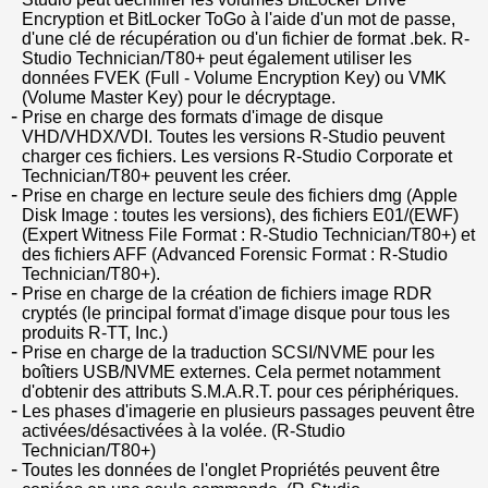
Encryption et BitLocker ToGo à l'aide d'un mot de passe,
d'une clé de récupération ou d'un fichier de format .bek. R-
Studio Technician/T80+ peut également utiliser les
données FVEK (Full - Volume Encryption Key) ou VMK
(Volume Master Key) pour le décryptage.
Prise en charge des formats d'image de disque
VHD/VHDX/VDI. Toutes les versions R-Studio peuvent
charger ces fichiers. Les versions R-Studio Corporate et
Technician/T80+ peuvent les créer.
Prise en charge en lecture seule des fichiers dmg (Apple
Disk Image : toutes les versions), des fichiers E01/(EWF)
(Expert Witness File Format : R-Studio Technician/T80+) et
des fichiers AFF (Advanced Forensic Format : R-Studio
Technician/T80+).
Prise en charge de la création de fichiers image RDR
cryptés (le principal format d'image disque pour tous les
produits R-TT, Inc.)
Prise en charge de la traduction SCSI/NVME pour les
boîtiers USB/NVME externes. Cela permet notamment
d'obtenir des attributs S.M.A.R.T. pour ces périphériques.
Les phases d'imagerie en plusieurs passages peuvent être
activées/désactivées à la volée. (R-Studio
Technician/T80+)
Toutes les données de l'onglet Propriétés peuvent être