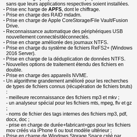
sans que leurs applications respectives soient installées.
Prise enc harge de
APFS
, dont le chiffrage.
Prise en charge des RAID mdadm.
Prise en charge de Apple CoreStorage/File Vault/Fusion
Drive.
Reconnaissance automatique des périphériques USB
nouvellement connectés/déconnectés.
Prise en charge améliorée des journaux NTFS.
Prise en charge du système de fichiers ReFS2+ (Windows
2016 Server).
Prise en charge de la déduplication de données NTFS.
Nouvelles options de traitement étendu des fichiers en
double.
Prise en charge des appareils NVME.
Un algorithme grandement amélioré pour les recherches
de types de fichiers connus (récupération de fichiers bruts)
:
- meilleure reconnaissance des fichiers mp3 et mkv ;
- un analyseur spécial pour les fichiers mts, mpeg, flv et gz
;
- noms de fichier des tags internes des fichiers mp3, pdf,
docx, doc ;
- prise en charge de durée+fabricant+gps pour les fichiers
mov créés via iPhone 6 ou tout modèle ultérieur ;
Prise en charge de Windows Storage Space créé par