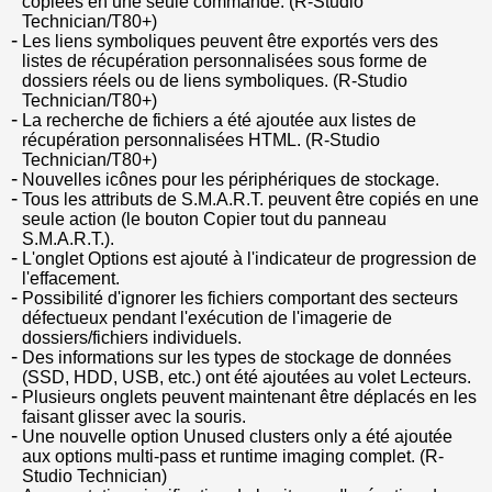
copiées en une seule commande. (R-Studio
Technician/T80+)
Les liens symboliques peuvent être exportés vers des
listes de récupération personnalisées sous forme de
dossiers réels ou de liens symboliques. (R-Studio
Technician/T80+)
La recherche de fichiers a été ajoutée aux listes de
récupération personnalisées HTML. (R-Studio
Technician/T80+)
Nouvelles icônes pour les périphériques de stockage.
Tous les attributs de S.M.A.R.T. peuvent être copiés en une
seule action (le bouton Copier tout du panneau
S.M.A.R.T.).
L'onglet Options est ajouté à l'indicateur de progression de
l'effacement.
Possibilité d'ignorer les fichiers comportant des secteurs
défectueux pendant l'exécution de l'imagerie de
dossiers/fichiers individuels.
Des informations sur les types de stockage de données
(SSD, HDD, USB, etc.) ont été ajoutées au volet Lecteurs.
Plusieurs onglets peuvent maintenant être déplacés en les
faisant glisser avec la souris.
Une nouvelle option Unused clusters only a été ajoutée
aux options multi-pass et runtime imaging complet. (R-
Studio Technician)