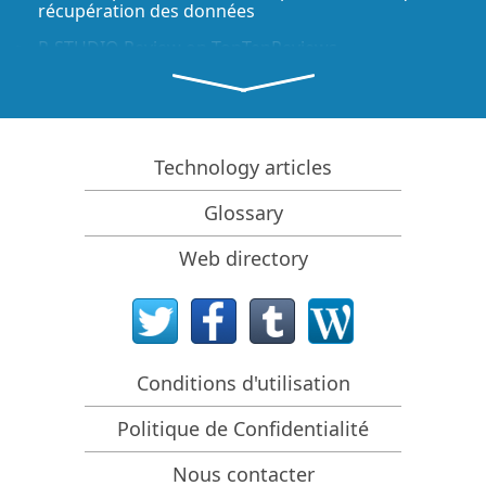
récupération des données
R-STUDIO Review on TopTenReviews
Spécificités de récupération de fichiers pour les
périphériques SSD
Comment récupérer les données des appareils
NVMe
Technology articles
Prévoir le succès des cas communs de récupération
Glossary
des données
Récupération des données remplacées
Web directory
Récupération de fichier d'urgence utilisant R-Studio
Emergency
Présentation de RAID Recovery
Conditions d'utilisation
R-Studio : Récupération des données d'un ordinateur
non fonctionnel
Politique de Confidentialité
Récupération de fichier depuis un ordinateur qui ne
veut pas démarrer
Nous contacter