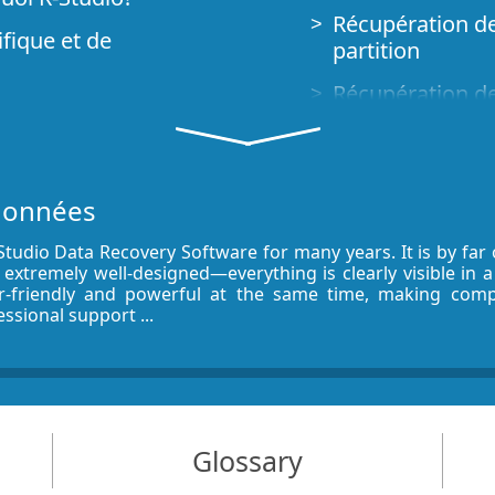
Récupération de
ifique et de
partition
Récupération de 
Récupération de
ur les
Récupération de
 données
areils NVMe
R-Studio Techni
-Studio Data Recovery Software for many years. It is by fa
cupération des
Créer un type d
 extremely well-designed—everything is clearly visible in 
er-friendly and powerful at the same time, making compl
Trouver les pa
essional support ...
Récupérer des 
t R-Studio
Traversée de NA
données à dist
Glossary
Récupération de
 ordinateur non
le système de 