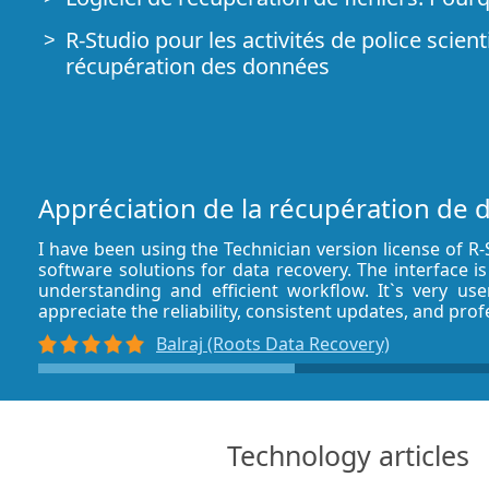
R-Studio pour les activités de police scient
récupération des données
R-STUDIO Review on TopTenReviews
Spécificités de récupération de fichiers po
périphériques SSD
Appréciation de la récupération de
Comment récupérer les données des app
I have been using the Technician version license of R
Prévoir le succès des cas communs de ré
software solutions for data recovery. The interface is
données
understanding and efficient workflow. It`s very us
appreciate the reliability, consistent updates, and prof
Récupération des données remplacées
Balraj (Roots Data Recovery)
Récupération de fichier d'urgence utilisan
Emergency
Présentation de RAID Recovery
Technology articles
R-Studio : Récupération des données d'un