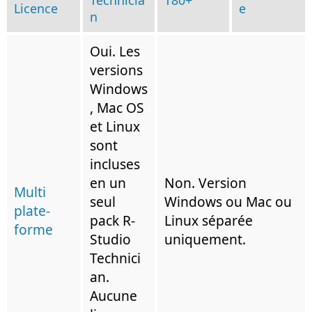
Technicia
T80+
Licence
e
n
Oui. Les
versions
Windows
, Mac OS
et Linux
sont
incluses
en un
Non. Version
Multi
seul
Windows ou Mac ou
plate-
pack R-
Linux séparée
forme
Studio
uniquement.
Technici
an.
Aucune