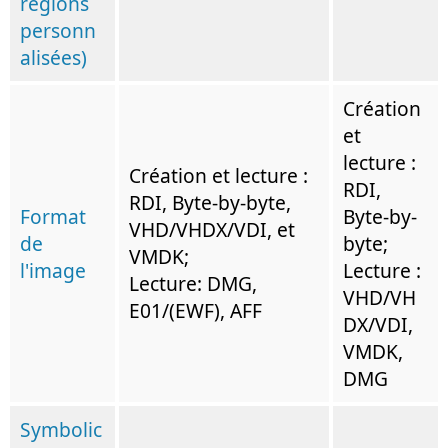
régions
personn
alisées)
Création
et
lecture :
Création et lecture :
RDI,
RDI, Byte-by-byte,
Format
Byte-by-
VHD/VHDX/VDI, et
de
byte;
VMDK;
l'image
Lecture :
Lecture: DMG,
VHD/VH
E01/(EWF), AFF
DX/VDI,
VMDK,
DMG
Symbolic