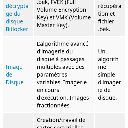
.bek, FVEK (Full
décrypta
récupéra
Volume Encryption
ge du
tion et
Key) et VMK (Volume
disque
fichier
Master Key).
Bitlocker
.bek.
L'algorithme avancé
d'imagerie du
Un
disque à passages
algorith
Image
multiples avec des
me
de
paramètres
simple
Disque
variables. Imagerie
d'imager
en cours
ie de
d'exécution. Images
disque.
fractionnées.
Création/travail de
cartes sectorielles,