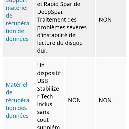
et Rapid Spar de
matériel
DeepSpar.
de
Traitement des
NON
récupéra
problèmes sévères
tion de
d'instabilité de
données
lecture du disque
dur.
Un
dispositif
USB
Matériel
Stabilize
de
r Tech
récupéra
NON
NON
inclus
tion des
sans
données
coût
supplém