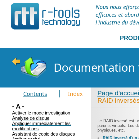
Nous nous efforço
efficaces et abor
l'industrie du dé
PROD
Documentation 
Page d'accue
Contents
Index
RAID inversé
- A -
Activer le mode investigation
Analyse de disque
Le RAID inversé est u
Appliquer immédiatement les
parents virtuels. Les 
modifications
physiques, etc.
Assistant de copie des disques
•
RAID inversé d'un 