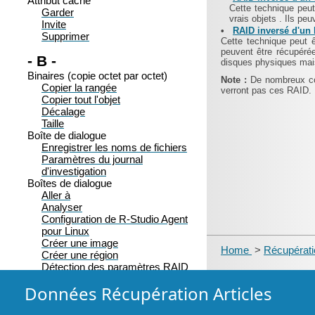
Attribut caché
Cette technique peut
Garder
vrais objets
. Ils pe
Invite
•
RAID inversé d'un
Supprimer
Cette technique peut 
peuvent être récupér
- B -
disques physiques mais
Binaires (copie octet par octet)
Note :
De nombreux co
Copier la rangée
verront pas ces RAID. 
Copier tout l'objet
Décalage
Taille
Boîte de dialogue
Enregistrer les noms de fichiers
Paramètres du journal
d'investigation
Boîtes de dialogue
Aller à
Analyser
Configuration de R-Studio Agent
pour Linux
Créer une image
Home
>
Récupérati
Créer une région
Détection des paramètres RAID
En attente d'une connexion à
Données Récupération Articles
distance
Enregistrer le fichier d'information
de l'analyse