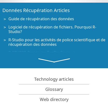
Données Récupération Articles
Guide de récupération des données
Logiciel de récupération de fichiers. Pourquoi R-
Studio?
R-Studio pour les activités de police scientifique et de
récupération des données
R-STUDIO Review on TopTenReviews
Spécificités de récupération de fichiers pour les
périphériques SSD
Comment récupérer les données des appareils
NVMe
Technology articles
Prévoir le succès des cas communs de récupération
Glossary
des données
Récupération des données remplacées
Web directory
Récupération de fichier d'urgence utilisant R-Studio