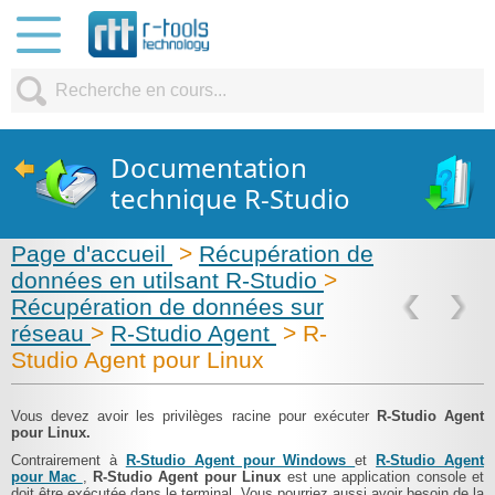
Documentation
technique R-Studio
Page d'accueil
>
Récupération de
données en utilsant R-Studio
>
Récupération de données sur
réseau
>
R-Studio Agent
> R-
Studio Agent pour Linux
Vous devez avoir les privilèges racine pour exécuter
R-Studio Agent
pour Linux.
Contrairement à
R-Studio Agent pour Windows
et
R-Studio Agent
pour Mac
,
R-Studio Agent pour Linux
est une application console et
doit être exécutée dans le terminal. Vous pourriez aussi avoir besoin de la