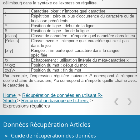
délimiteur) dans la syntaxe de l'expression régulière.
.
Caractère joker : n'importe quel caractère
*
Répétition : zéro ou plus d'occurrence du caractère ou de
la classe précédents
^
Position de ligne : début de la ligne
$
Position de ligne : fin de la ligne
[class]
Classe de caractère : n'importe quel caractère dans le jeu
[^class]
Classe inverse : n'importe quel caractère qui n'est pas
dans le jeu
[x-y]
Rangée : n'importe quel caractère dans la rangée
spécifiée
\x
Echappement : utilisation littérale du méta-caractère x
\<xyz
Position du mot : début du mot
xyz\>
Position du mot : fin du mot
Par exemple, l'expression régulière suivante
.*
correspond à n'importe
quelle chaîne de caractère,
^a
correspond à n'importe quelle chaîne avec
le caractère a.
Home
>
Récupération de données en utilsant R-
Studio
>
Récupération basique de fichiers
>
Expressions régulières
Données Récupération Articles
Guide de récupération des données