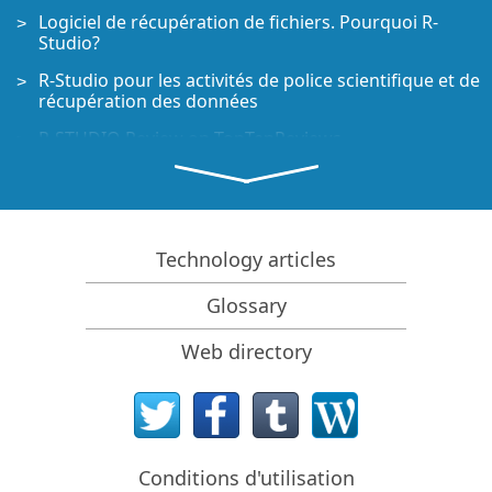
Logiciel de récupération de fichiers. Pourquoi R-
Studio?
R-Studio pour les activités de police scientifique et de
récupération des données
R-STUDIO Review on TopTenReviews
Spécificités de récupération de fichiers pour les
périphériques SSD
Comment récupérer les données des appareils
NVMe
Technology articles
Prévoir le succès des cas communs de récupération
Glossary
des données
Récupération des données remplacées
Web directory
Récupération de fichier d'urgence utilisant R-Studio
Emergency
Présentation de RAID Recovery
Conditions d'utilisation
R-Studio : Récupération des données d'un ordinateur