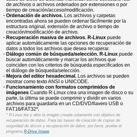
de archivos o archivos ordenados por extensiones o por
tiempo de creación/acceso/modificación.
Ordenación de archivos.
Los archivos y carpetas
encontradas ahora se pueden ordenar fácilmente por la
estructura original, extensión de archivo o tiempo de
creación/modificación de archivo.
Recuperación masiva de archivos.
R-Linux
puede
aplicar automáticamente las opciones de recuperación de
datos a todos los archivos que desea recuperar.
Diálogo común de búsqueda/selección.
R-Linux
puede
buscar automáticamente y marcar los archivos que
coinciden con los criterios de búsqueda especificados en
el diálogo de búsqueda/selección.
Mejora del editor hexadecimal.
Los archivos se pueden
mostrar como texto ANSI o UNICODE.
Funcionamiento con formatos comprimidos de
imágenes
Cuando R-Linux crea una imagen de disco o su
parte, la última se puede comprimir y dividir en varios
archivos para guardarla en un CD/DVD/llavero USB o
FAT16/FAT32*.
* R-Linux lee y abre la imagen creada solamente con objetivo de
recuperación de datos. Para las tareas de creación de copias de
seguridad de discos y recuperación de datos, por favor, pruebe el
programa
R-Drive Image
.